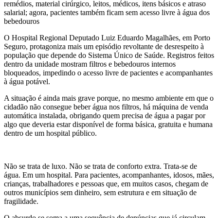
remédios, material cirúrgico, leitos, médicos, itens básicos e atraso
salarial; agora, pacientes também ficam sem acesso livre à água dos
bebedouros
O Hospital Regional Deputado Luiz Eduardo Magalhães, em Porto
Seguro, protagoniza mais um episódio revoltante de desrespeito à
população que depende do Sistema Único de Saúde. Registros feitos
dentro da unidade mostram filtros e bebedouros internos
bloqueados, impedindo o acesso livre de pacientes e acompanhantes
à água potável.
A situação é ainda mais grave porque, no mesmo ambiente em que o
cidadão não consegue beber água nos filtros, há máquina de venda
automática instalada, obrigando quem precisa de água a pagar por
algo que deveria estar disponível de forma básica, gratuita e humana
dentro de um hospital público.
Não se trata de luxo. Não se trata de conforto extra. Trata-se de
água. Em um hospital. Para pacientes, acompanhantes, idosos, mães,
crianças, trabalhadores e pessoas que, em muitos casos, chegam de
outros municípios sem dinheiro, sem estrutura e em situação de
fragilidade.
O absurdo se soma a uma sequência de denúncias que já circulam