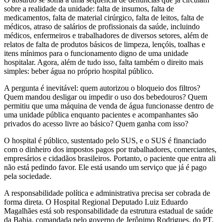
sobre a realidade da unidade: falta de insumos, falta de
medicamentos, falta de material cirúrgico, falta de leitos, falta de
médicos, atraso de salários de profissionais da saúde, incluindo
médicos, enfermeiros e trabalhadores de diversos setores, além de
relatos de falta de produtos básicos de limpeza, lençóis, toalhas e
itens mínimos para o funcionamento digno de uma unidade
hospitalar. Agora, além de tudo isso, falta também o direito mais
simples: beber água no próprio hospital público.
A pergunta é inevitável: quem autorizou o bloqueio dos filtros?
Quem mandou desligar ou impedir o uso dos bebedouros? Quem
permitiu que uma máquina de venda de água funcionasse dentro de
uma unidade pública enquanto pacientes e acompanhantes são
privados do acesso livre ao básico? Quem ganha com isso?
O hospital é público, sustentado pelo SUS, e o SUS é financiado
com o dinheiro dos impostos pagos por trabalhadores, comerciantes,
empresários e cidadãos brasileiros. Portanto, o paciente que entra ali
não está pedindo favor. Ele está usando um serviço que já é pago
pela sociedade.
A responsabilidade política e administrativa precisa ser cobrada de
forma direta. O Hospital Regional Deputado Luiz Eduardo
Magalhães está sob responsabilidade da estrutura estadual de saúde
da Bahia, comandada pelo governo de Jerônimo Rodrigues, do PT.