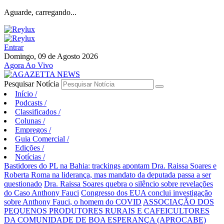
Aguarde, carregando...
Entrar
Domingo, 09 de Agosto 2026
Agora Ao Vivo
Pesquisar Notícia
Início
/
Podcasts
/
Classificados
/
Colunas
/
Empregos
/
Guia Comercial
/
Edições
/
Notícias
/
Bastidores do PL na Bahia: trackings apontam Dra. Raissa Soares e
Roberta Roma na liderança, mas mandato da deputada passa a ser
questionado
Dra. Raissa Soares quebra o silêncio sobre revelações
do Caso Anthony Fauci
Congresso dos EUA conclui investigação
sobre Anthony Fauci, o homem do COVID
ASSOCIAÇÃO DOS
PEQUENOS PRODUTORES RURAIS E CAFEICULTORES
DA COMUNIDADE DE BOA ESPERANÇA (APROCABE)