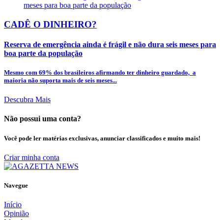
CADÊ O DINHEIRO?
Reserva de emergência ainda é frágil e não dura seis meses para
boa parte da população
Mesmo com 69% dos brasileiros afirmando ter dinheiro guardado, a
maioria não suporta mais de seis meses...
Descubra Mais
Não possui uma conta?
Você pode ler matérias exclusivas, anunciar classificados e muito mais!
Criar minha conta
Navegue
Início
Opinião