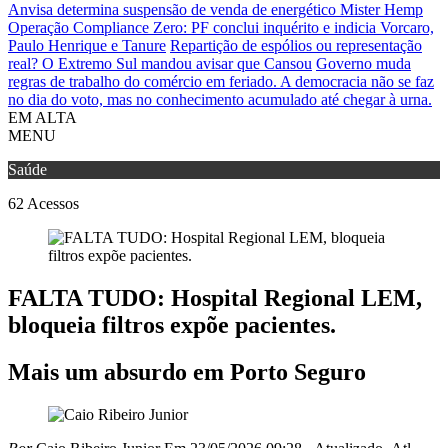
Anvisa determina suspensão de venda de energético Mister Hemp
Operação Compliance Zero: PF conclui inquérito e indicia Vorcaro,
Paulo Henrique e Tanure
Repartição de espólios ou representação
real? O Extremo Sul mandou avisar que Cansou
Governo muda
regras de trabalho do comércio em feriado.
A democracia não se faz
no dia do voto, mas no conhecimento acumulado até chegar à urna.
EM ALTA
MENU
Saúde
62
Acessos
FALTA TUDO: Hospital Regional LEM,
bloqueia filtros expõe pacientes.
Mais um absurdo em Porto Seguro