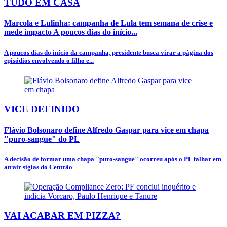
TUDO EM CASA
Marcola e Lulinha: campanha de Lula tem semana de crise e
mede impacto A poucos dias do início...
A poucos dias do início da campanha, presidente busca virar a página dos
episódios envolvendo o filho e...
VICE DEFINIDO
Flávio Bolsonaro define Alfredo Gaspar para vice em chapa
"puro-sangue" do PL
A decisão de formar uma chapa "puro-sangue" ocorreu após o PL falhar em
atrair siglas do Centrão
VAI ACABAR EM PIZZA?