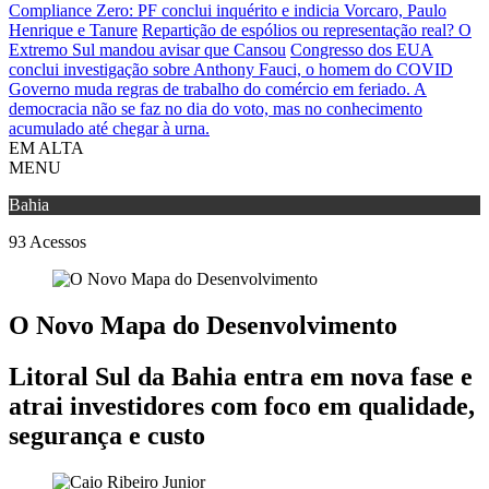
Compliance Zero: PF conclui inquérito e indicia Vorcaro, Paulo
Henrique e Tanure
Repartição de espólios ou representação real? O
Extremo Sul mandou avisar que Cansou
Congresso dos EUA
conclui investigação sobre Anthony Fauci, o homem do COVID
Governo muda regras de trabalho do comércio em feriado.
A
democracia não se faz no dia do voto, mas no conhecimento
acumulado até chegar à urna.
EM ALTA
MENU
Bahia
93
Acessos
O Novo Mapa do Desenvolvimento
Litoral Sul da Bahia entra em nova fase e
atrai investidores com foco em qualidade,
segurança e custo