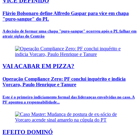
VICE DEFINIDO
Flávio Bolsonaro define Alfredo Gaspar para vice em chapa
"puro-sangue" do PL
A decisão de formar uma chapa "puro-sangue" ocorreu após o PL falhar em
atrair siglas do Centrão
VAI ACABAR EM PIZZA?
Operação Compliance Zero: PF conclui inquérito e indicia
Vorcaro, Paulo Henrique e Tanure
Este é o primeiro indiciamento formal das lideranças envolvidas no caso. A
PF apontou a responsabilidade...
EFEITO DOMINÓ