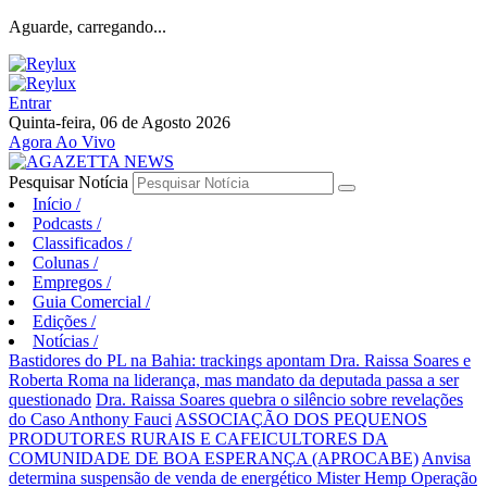
Aguarde, carregando...
Entrar
Quinta-feira, 06 de Agosto 2026
Agora Ao Vivo
Pesquisar Notícia
Início
/
Podcasts
/
Classificados
/
Colunas
/
Empregos
/
Guia Comercial
/
Edições
/
Notícias
/
Bastidores do PL na Bahia: trackings apontam Dra. Raissa Soares e
Roberta Roma na liderança, mas mandato da deputada passa a ser
questionado
Dra. Raissa Soares quebra o silêncio sobre revelações
do Caso Anthony Fauci
ASSOCIAÇÃO DOS PEQUENOS
PRODUTORES RURAIS E CAFEICULTORES DA
COMUNIDADE DE BOA ESPERANÇA (APROCABE)
Anvisa
determina suspensão de venda de energético Mister Hemp
Operação