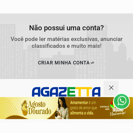
Não possui uma conta?
Você pode ler matérias exclusivas, anunciar
classificados e muito mais!
Termos de Uso e Privacidade
CRIAR MINHA CONTA
Esse site utiliza cookies para melhorar sua experiência
de navegação. Ao continuar o acesso, entendemos que
você concorda com nossos Termos de Uso e
Privacidade.
PARA MAIS INFORMAÇÕES,
ACESSE NOSSOS TERMOS
CLICANDO AQUI
PROSSEGUIR