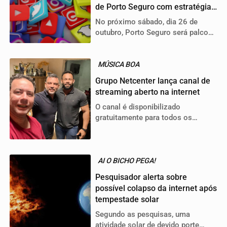
de Porto Seguro com estratégias
de marketing inovadoras
No próximo sábado, dia 26 de
outubro, Porto Seguro será palco
de um evento especial no Senac
MÚSICA BOA
Grupo Netcenter lança canal de
streaming aberto na internet
O canal é disponibilizado
gratuitamente para todos os
amantes da boa música
AI O BICHO PEGA!
Pesquisador alerta sobre
possível colapso da internet após
tempestade solar
Segundo as pesquisas, uma
atividade solar de devido porte