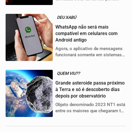
pode afetar todo o planeta
DEU XABÚ
WhatsApp não será mais
compatível em celulares com
Android antigo
Agora, o aplicativo de mensagens
funcionará somente em sistemas
5.0 (Lollipop) ou posteriores
QUEM VIU??
Grande asteroide passa próximo
à Terra e só é descoberto dias
depois por observatório
Objeto denominado 2023 NT1 está
entre os maiores que chegaram tão
perto do planeta nos últimos
tempos e acendeu um alerta para
asteroides potencialmente