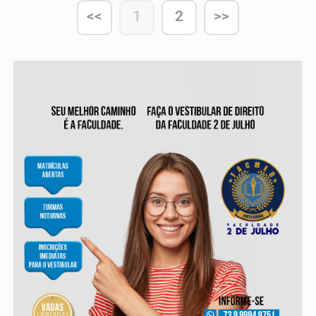
perigosos
<<
1
2
>>