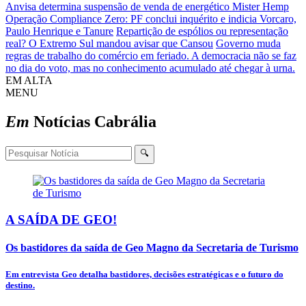
Anvisa determina suspensão de venda de energético Mister Hemp
Operação Compliance Zero: PF conclui inquérito e indicia Vorcaro,
Paulo Henrique e Tanure
Repartição de espólios ou representação
real? O Extremo Sul mandou avisar que Cansou
Governo muda
regras de trabalho do comércio em feriado.
A democracia não se faz
no dia do voto, mas no conhecimento acumulado até chegar à urna.
EM ALTA
MENU
Em
Notícias
Cabrália
🔍
A SAÍDA DE GEO!
Os bastidores da saída de Geo Magno da Secretaria de Turismo
Em entrevista Geo detalha bastidores, decisões estratégicas e o futuro do
destino.