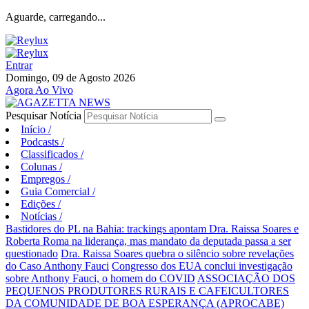
Aguarde, carregando...
Entrar
Domingo, 09 de Agosto 2026
Agora Ao Vivo
Pesquisar Notícia
Início
/
Podcasts
/
Classificados
/
Colunas
/
Empregos
/
Guia Comercial
/
Edições
/
Notícias
/
Bastidores do PL na Bahia: trackings apontam Dra. Raissa Soares e
Roberta Roma na liderança, mas mandato da deputada passa a ser
questionado
Dra. Raissa Soares quebra o silêncio sobre revelações
do Caso Anthony Fauci
Congresso dos EUA conclui investigação
sobre Anthony Fauci, o homem do COVID
ASSOCIAÇÃO DOS
PEQUENOS PRODUTORES RURAIS E CAFEICULTORES
DA COMUNIDADE DE BOA ESPERANÇA (APROCABE)