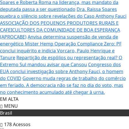
Soares e Roberta Roma na liderança, mas mandato da
deputada passa a ser questionado
Dra. Raissa Soares
quebra o silêncio sobre revelações do Caso Anthony Fauci
ASSOCIAÇÃO DOS PEQUENOS PRODUTORES RURAIS E
CAFEICULTORES DA COMUNIDADE DE BOA ESPERANÇA
(APROCABE)
Anvisa determina suspensão de venda de
energético Mister Hemp
Operação Compliance Zero: PF
conclui inquérito e indicia Vorcaro, Paulo Henrique e
Tanure
Repartição de espólios ou representação real? O
Extremo Sul mandou avisar que Cansou
Congresso dos
EUA conclui investigação sobre Anthony Fauci, o homem
do COVID
Governo muda regras de trabalho do comércio
em feriado.
A democracia não se faz no dia do voto, mas
no conhecimento acumulado até chegar à urna.
EM ALTA
MENU
Brasil
178
Acessos