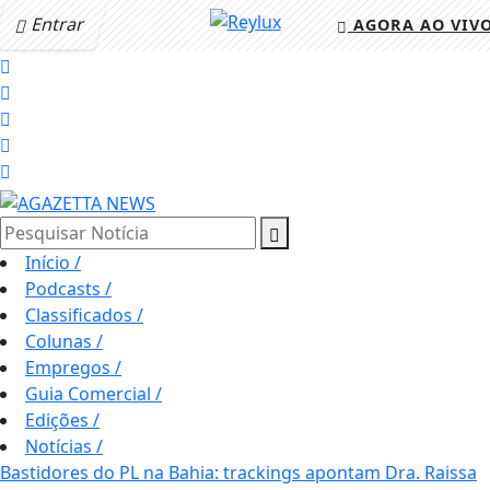
Entrar
AGORA AO VIV
Pesquisar Notícia
Início
/
Podcasts
/
Classificados
/
Colunas
/
Empregos
/
Guia Comercial
/
Edições
/
Notícias
/
Bastidores do PL na Bahia: trackings apontam Dra. Raissa