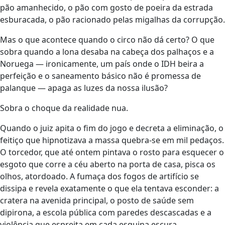
pão amanhecido, o pão com gosto de poeira da estrada
esburacada, o pão racionado pelas migalhas da corrupção.
Mas o que acontece quando o circo não dá certo? O que
sobra quando a lona desaba na cabeça dos palhaços e a
Noruega — ironicamente, um país onde o IDH beira a
perfeição e o saneamento básico não é promessa de
palanque — apaga as luzes da nossa ilusão?
Sobra o choque da realidade nua.
Quando o juiz apita o fim do jogo e decreta a eliminação, o
feitiço que hipnotizava a massa quebra-se em mil pedaços.
O torcedor, que até ontem pintava o rosto para esquecer o
esgoto que corre a céu aberto na porta de casa, pisca os
olhos, atordoado. A fumaça dos fogos de artifício se
dissipa e revela exatamente o que ela tentava esconder: a
cratera na avenida principal, o posto de saúde sem
dipirona, a escola pública com paredes descascadas e a
violência que espreita em cada esquina escura.