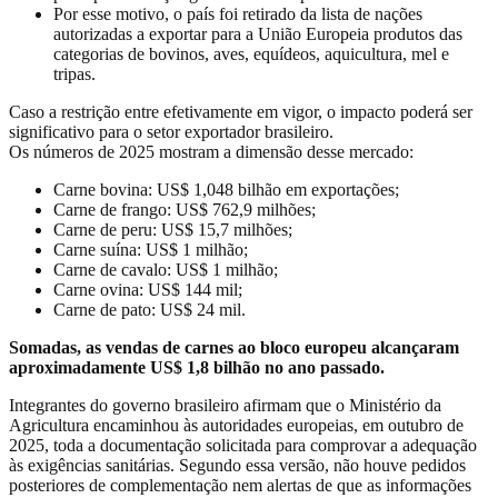
Por esse motivo, o país foi retirado da lista de nações
autorizadas a exportar para a União Europeia produtos das
categorias de bovinos, aves, equídeos, aquicultura, mel e
tripas.
Caso a restrição entre efetivamente em vigor, o impacto poderá ser
significativo para o setor exportador brasileiro.
Os números de 2025 mostram a dimensão desse mercado:
Carne bovina: US$ 1,048 bilhão em exportações;
Carne de frango: US$ 762,9 milhões;
Carne de peru: US$ 15,7 milhões;
Carne suína: US$ 1 milhão;
Carne de cavalo: US$ 1 milhão;
Carne ovina: US$ 144 mil;
Carne de pato: US$ 24 mil.
Somadas, as vendas de carnes ao bloco europeu alcançaram
aproximadamente US$ 1,8 bilhão no ano passado.
Integrantes do governo brasileiro afirmam que o Ministério da
Agricultura encaminhou às autoridades europeias, em outubro de
2025, toda a documentação solicitada para comprovar a adequação
às exigências sanitárias. Segundo essa versão, não houve pedidos
posteriores de complementação nem alertas de que as informações