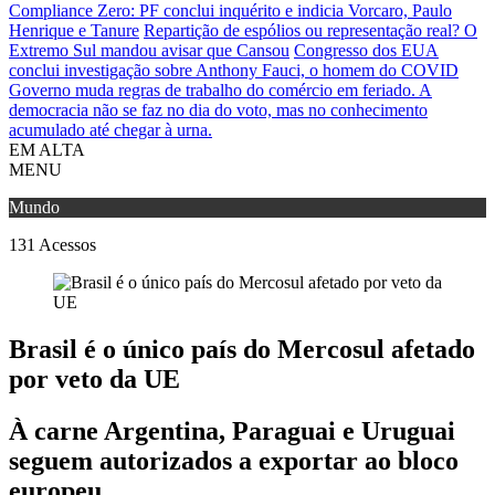
Compliance Zero: PF conclui inquérito e indicia Vorcaro, Paulo
Henrique e Tanure
Repartição de espólios ou representação real? O
Extremo Sul mandou avisar que Cansou
Congresso dos EUA
conclui investigação sobre Anthony Fauci, o homem do COVID
Governo muda regras de trabalho do comércio em feriado.
A
democracia não se faz no dia do voto, mas no conhecimento
acumulado até chegar à urna.
EM ALTA
MENU
Mundo
131
Acessos
Brasil é o único país do Mercosul afetado
por veto da UE
À carne Argentina, Paraguai e Uruguai
seguem autorizados a exportar ao bloco
europeu.