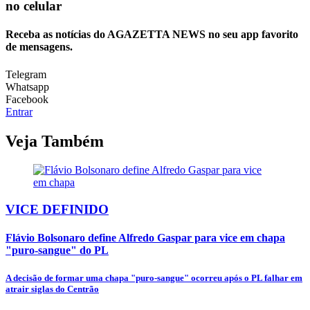
no celular
Receba as notícias do AGAZETTA NEWS no seu app favorito
de mensagens.
Telegram
Whatsapp
Facebook
Entrar
Veja Também
VICE DEFINIDO
Flávio Bolsonaro define Alfredo Gaspar para vice em chapa
"puro-sangue" do PL
A decisão de formar uma chapa "puro-sangue" ocorreu após o PL falhar em
atrair siglas do Centrão