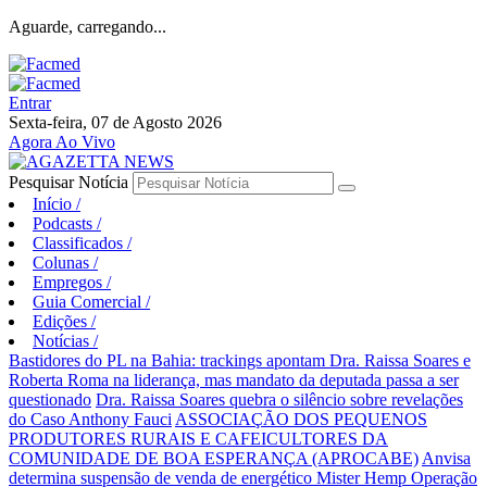
Aguarde, carregando...
Entrar
Sexta-feira, 07 de Agosto 2026
Agora Ao Vivo
Pesquisar Notícia
Início
/
Podcasts
/
Classificados
/
Colunas
/
Empregos
/
Guia Comercial
/
Edições
/
Notícias
/
Bastidores do PL na Bahia: trackings apontam Dra. Raissa Soares e
Roberta Roma na liderança, mas mandato da deputada passa a ser
questionado
Dra. Raissa Soares quebra o silêncio sobre revelações
do Caso Anthony Fauci
ASSOCIAÇÃO DOS PEQUENOS
PRODUTORES RURAIS E CAFEICULTORES DA
COMUNIDADE DE BOA ESPERANÇA (APROCABE)
Anvisa
determina suspensão de venda de energético Mister Hemp
Operação