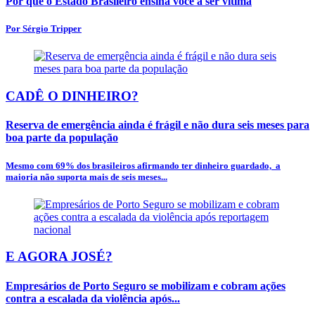
Por que o Estado Brasileiro ensina você a ser vítima
Por Sérgio Tripper
CADÊ O DINHEIRO?
Reserva de emergência ainda é frágil e não dura seis meses para
boa parte da população
Mesmo com 69% dos brasileiros afirmando ter dinheiro guardado, a
maioria não suporta mais de seis meses...
E AGORA JOSÉ?
Empresários de Porto Seguro se mobilizam e cobram ações
contra a escalada da violência após...