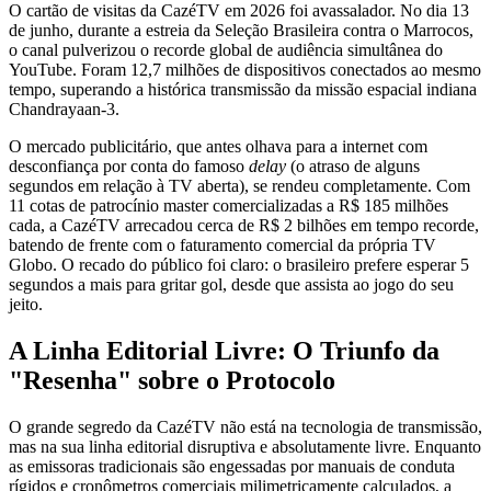
O cartão de visitas da CazéTV em 2026 foi avassalador. No dia 13
de junho, durante a estreia da Seleção Brasileira contra o Marrocos,
o canal pulverizou o recorde global de audiência simultânea do
YouTube. Foram 12,7 milhões de dispositivos conectados ao mesmo
tempo, superando a histórica transmissão da missão espacial indiana
Chandrayaan-3.
O mercado publicitário, que antes olhava para a internet com
desconfiança por conta do famoso
delay
(o atraso de alguns
segundos em relação à TV aberta), se rendeu completamente. Com
11 cotas de patrocínio master comercializadas a R$ 185 milhões
cada, a CazéTV arrecadou cerca de R$ 2 bilhões em tempo recorde,
batendo de frente com o faturamento comercial da própria TV
Globo. O recado do público foi claro: o brasileiro prefere esperar 5
segundos a mais para gritar gol, desde que assista ao jogo do seu
jeito.
A Linha Editorial Livre: O Triunfo da
"Resenha" sobre o Protocolo
O grande segredo da CazéTV não está na tecnologia de transmissão,
mas na sua linha editorial disruptiva e absolutamente livre. Enquanto
as emissoras tradicionais são engessadas por manuais de conduta
rígidos e cronômetros comerciais milimetricamente calculados, a