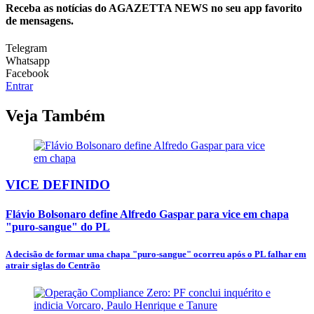
Receba as notícias do AGAZETTA NEWS no seu app favorito
de mensagens.
Telegram
Whatsapp
Facebook
Entrar
Veja Também
VICE DEFINIDO
Flávio Bolsonaro define Alfredo Gaspar para vice em chapa
"puro-sangue" do PL
A decisão de formar uma chapa "puro-sangue" ocorreu após o PL falhar em
atrair siglas do Centrão