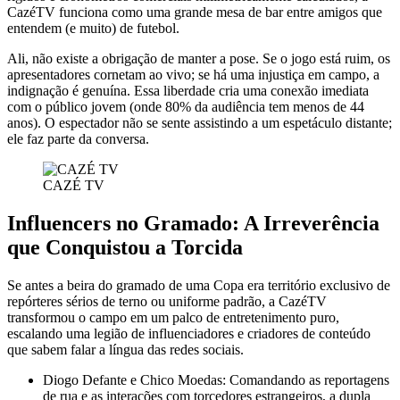
CazéTV funciona como uma grande mesa de bar entre amigos que
entendem (e muito) de futebol.
Ali, não existe a obrigação de manter a pose. Se o jogo está ruim, os
apresentadores cornetam ao vivo; se há uma injustiça em campo, a
indignação é genuína. Essa liberdade cria uma conexão imediata
com o público jovem (onde 80% da audiência tem menos de 44
anos). O espectador não se sente assistindo a um espetáculo distante;
ele faz parte da conversa.
CAZÉ TV
Influencers no Gramado: A Irreverência
que Conquistou a Torcida
Se antes a beira do gramado de uma Copa era território exclusivo de
repórteres sérios de terno ou uniforme padrão, a CazéTV
transformou o campo em um palco de entretenimento puro,
escalando uma legião de influenciadores e criadores de conteúdo
que sabem falar a língua das redes sociais.
Diogo Defante e Chico Moedas: Comandando as reportagens
de rua e as interações com torcedores estrangeiros, a dupla