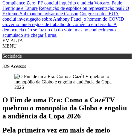
Compliance Zero: PF conclui inquérito e indicia Vorcaro, Paulo
Henrique e Tanure
Repartição de espólios ou representação real? O
Extremo Sul mandou avisar que Cansou
Congresso dos EUA
conclui investigação sobre Anthony Fauci, o homem do COVID
Governo muda regras de trabalho do comércio em feriado.
A
democracia não se faz no dia do voto, mas no conhecimento
acumulado até chegar à urna.
EM ALTA
MENU
Sociedade
329
Acessos
O Fim de uma Era: Como a CazéTV
quebrou o monopólio da Globo e engoliu
a audiência da Copa 2026
Pela primeira vez em mais de meio