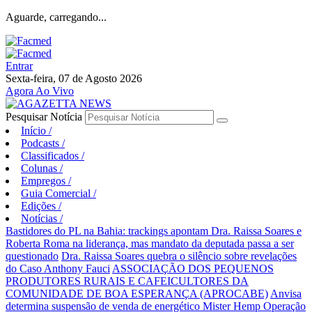
Aguarde, carregando...
Entrar
Sexta-feira, 07 de Agosto 2026
Agora Ao Vivo
Pesquisar Notícia
Início
/
Podcasts
/
Classificados
/
Colunas
/
Empregos
/
Guia Comercial
/
Edições
/
Notícias
/
Bastidores do PL na Bahia: trackings apontam Dra. Raissa Soares e
Roberta Roma na liderança, mas mandato da deputada passa a ser
questionado
Dra. Raissa Soares quebra o silêncio sobre revelações
do Caso Anthony Fauci
ASSOCIAÇÃO DOS PEQUENOS
PRODUTORES RURAIS E CAFEICULTORES DA
COMUNIDADE DE BOA ESPERANÇA (APROCABE)
Anvisa
determina suspensão de venda de energético Mister Hemp
Operação