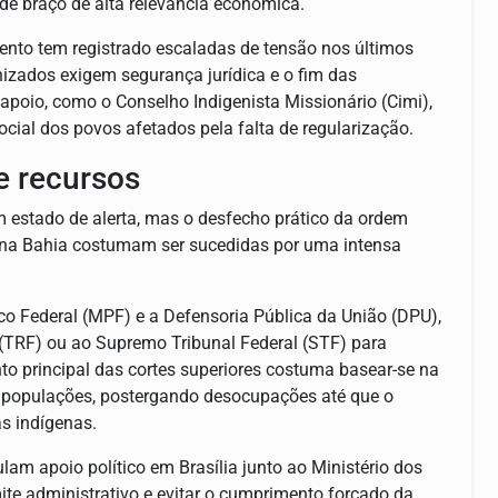
de braço de alta relevância econômica.
nto tem registrado escaladas de tensão nos últimos
izados exigem segurança jurídica e o fim das
 apoio, como o Conselho Indigenista Missionário (Cimi),
cial dos povos afetados pela falta de regularização.
e recursos
m estado de alerta, mas o desfecho prático da ordem
a na Bahia costumam ser sucedidas por uma intensa
co Federal (MPF) e a Defensoria Pública da União (DPU),
 (TRF) ou ao Supremo Tribunal Federal (STF) para
to principal das cortes superiores costuma basear-se na
s populações, postergando desocupações até que o
as indígenas.
ulam apoio político em Brasília junto ao Ministério dos
mite administrativo e evitar o cumprimento forçado da