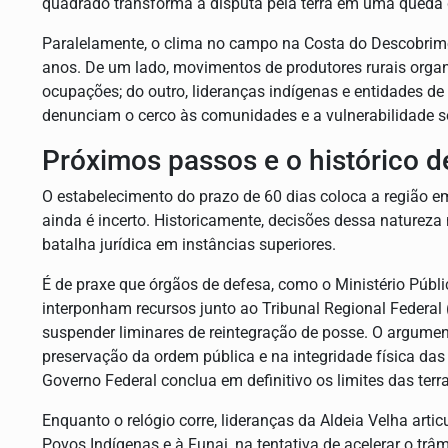
quadrado transforma a disputa pela terra em uma queda 
Paralelamente, o clima no campo na Costa do Descobrime
anos. De um lado, movimentos de produtores rurais organ
ocupações; do outro, lideranças indígenas e entidades de
denunciam o cerco às comunidades e a vulnerabilidade so
Próximos passos e o histórico d
O estabelecimento do prazo de 60 dias coloca a região e
ainda é incerto. Historicamente, decisões dessa naturez
batalha jurídica em instâncias superiores.
É de praxe que órgãos de defesa, como o Ministério Públi
interponham recursos junto ao Tribunal Regional Federal
suspender liminares de reintegração de posse. O argumen
preservação da ordem pública e na integridade física da
Governo Federal conclua em definitivo os limites das terr
Enquanto o relógio corre, lideranças da Aldeia Velha artic
Povos Indígenas e à Funai, na tentativa de acelerar o trâ