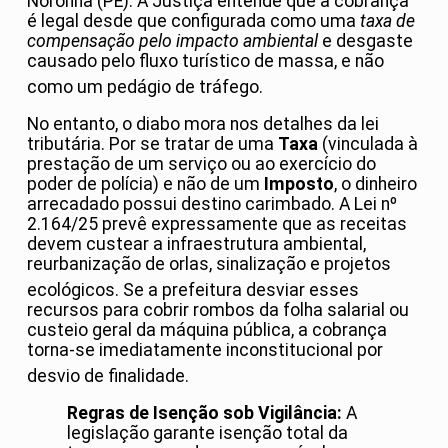
Noronha (PE)
. A Justiça entende que a cobrança
é legal desde que configurada como uma
taxa de
compensação pelo impacto ambiental
e desgaste
causado pelo fluxo turístico de massa, e não
como um pedágio de tráfego
.
No entanto, o diabo mora nos detalhes da lei
tributária. Por se tratar de uma
Taxa
(vinculada à
prestação de um serviço ou ao exercício do
poder de polícia) e não de um
Imposto
, o dinheiro
arrecadado possui destino carimbado. A Lei nº
2.164/25 prevê expressamente que as receitas
devem custear a infraestrutura ambiental,
reurbanização de orlas, sinalização e projetos
ecológicos
. Se a prefeitura desviar esses
recursos para cobrir rombos da folha salarial ou
custeio geral da máquina pública, a cobrança
torna-se imediatamente inconstitucional por
desvio de finalidade
.
Regras de Isenção sob Vigilância:
A
legislação garante isenção total da