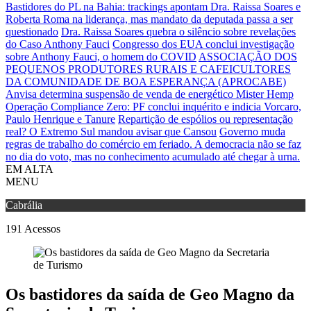
Bastidores do PL na Bahia: trackings apontam Dra. Raissa Soares e
Roberta Roma na liderança, mas mandato da deputada passa a ser
questionado
Dra. Raissa Soares quebra o silêncio sobre revelações
do Caso Anthony Fauci
Congresso dos EUA conclui investigação
sobre Anthony Fauci, o homem do COVID
ASSOCIAÇÃO DOS
PEQUENOS PRODUTORES RURAIS E CAFEICULTORES
DA COMUNIDADE DE BOA ESPERANÇA (APROCABE)
Anvisa determina suspensão de venda de energético Mister Hemp
Operação Compliance Zero: PF conclui inquérito e indicia Vorcaro,
Paulo Henrique e Tanure
Repartição de espólios ou representação
real? O Extremo Sul mandou avisar que Cansou
Governo muda
regras de trabalho do comércio em feriado.
A democracia não se faz
no dia do voto, mas no conhecimento acumulado até chegar à urna.
EM ALTA
MENU
Cabrália
191
Acessos
Os bastidores da saída de Geo Magno da