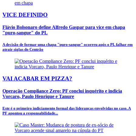
VICE DEFINIDO
Flávio Bolsonaro define Alfredo Gaspar para vice em chapa
"puro-sangue" do PL
A decisão de formar uma chapa "puro-sangue" ocorreu após o PL falhar em
atrair siglas do Centrão
VAI ACABAR EM PIZZA?
Operação Compliance Zero: PF conclui inquérito e indicia
Vorcaro, Paulo Henrique e Tanure
Este é o primeiro indiciamento formal das lideranças envolvidas no caso. A
PF apontou a responsabilidade...