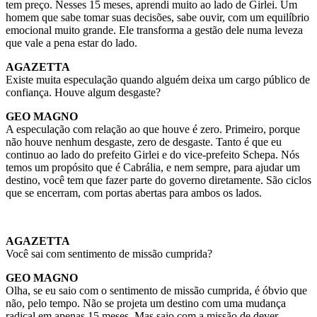
tem preço. Nesses 15 meses, aprendi muito ao lado de Girlei. Um
homem que sabe tomar suas decisões, sabe ouvir, com um equilíbrio
emocional muito grande. Ele transforma a gestão dele numa leveza
que vale a pena estar do lado.
AGAZETTA
Existe muita especulação quando alguém deixa um cargo público de
confiança. Houve algum desgaste?
GEO MAGNO
A especulação com relação ao que houve é zero. Primeiro, porque
não houve nenhum desgaste, zero de desgaste. Tanto é que eu
continuo ao lado do prefeito Girlei e do vice-prefeito Schepa. Nós
temos um propósito que é Cabrália, e nem sempre, para ajudar um
destino, você tem que fazer parte do governo diretamente. São ciclos
que se encerram, com portas abertas para ambos os lados.
AGAZETTA
Você sai com sentimento de missão cumprida?
GEO MAGNO
Olha, se eu saio com o sentimento de missão cumprida, é óbvio que
não, pelo tempo. Não se projeta um destino com uma mudança
radical em apenas 15 meses. Mas saio com a missão de dever