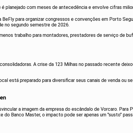
) é planejado com meses de antecedência e envolve cifras milion
 BeFly para organizar congressos e convenções em Porto Segu
dade no segundo semestre de 2026.
enos trabalho para montadores, prestadores de serviço de buff
onsolidadoras. A crise da 123 Milhas no passado recente deixou
ocal está preparado para diversificar seus canais de venda ou s
hen
svincular a imagem da empresa do escândalo de Vorcaro. Para Po
e do Banco Master, o impacto pode ser apenas um "susto" passag