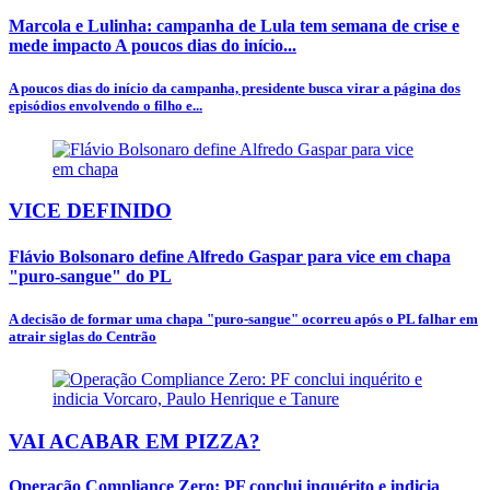
Marcola e Lulinha: campanha de Lula tem semana de crise e
mede impacto A poucos dias do início...
A poucos dias do início da campanha, presidente busca virar a página dos
episódios envolvendo o filho e...
VICE DEFINIDO
Flávio Bolsonaro define Alfredo Gaspar para vice em chapa
"puro-sangue" do PL
A decisão de formar uma chapa "puro-sangue" ocorreu após o PL falhar em
atrair siglas do Centrão
VAI ACABAR EM PIZZA?
Operação Compliance Zero: PF conclui inquérito e indicia