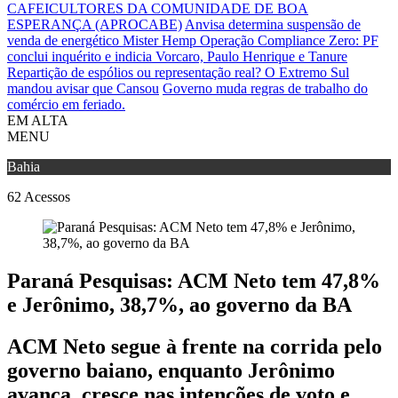
CAFEICULTORES DA COMUNIDADE DE BOA
ESPERANÇA (APROCABE)
Anvisa determina suspensão de
venda de energético Mister Hemp
Operação Compliance Zero: PF
conclui inquérito e indicia Vorcaro, Paulo Henrique e Tanure
Repartição de espólios ou representação real? O Extremo Sul
mandou avisar que Cansou
Governo muda regras de trabalho do
comércio em feriado.
EM ALTA
MENU
Bahia
62
Acessos
Paraná Pesquisas: ACM Neto tem 47,8%
e Jerônimo, 38,7%, ao governo da BA
ACM Neto segue à frente na corrida pelo
governo baiano, enquanto Jerônimo
avança, cresce nas intenções de voto e