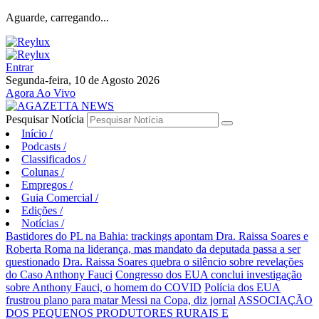
Aguarde, carregando...
Entrar
Segunda-feira, 10 de Agosto 2026
Agora Ao Vivo
Pesquisar Notícia
Início
/
Podcasts
/
Classificados
/
Colunas
/
Empregos
/
Guia Comercial
/
Edições
/
Notícias
/
Bastidores do PL na Bahia: trackings apontam Dra. Raissa Soares e
Roberta Roma na liderança, mas mandato da deputada passa a ser
questionado
Dra. Raissa Soares quebra o silêncio sobre revelações
do Caso Anthony Fauci
Congresso dos EUA conclui investigação
sobre Anthony Fauci, o homem do COVID
Polícia dos EUA
frustrou plano para matar Messi na Copa, diz jornal
ASSOCIAÇÃO
DOS PEQUENOS PRODUTORES RURAIS E