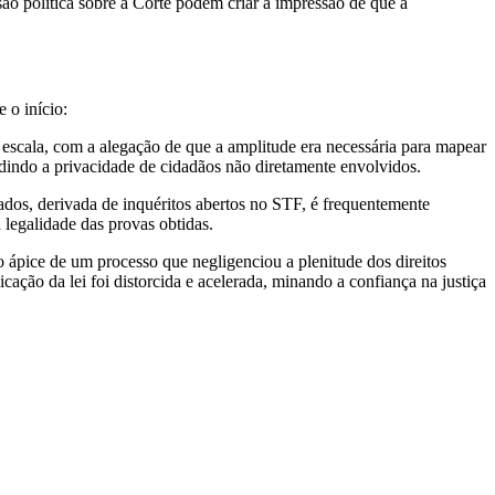
ão política sobre a Corte podem criar a impressão de que a
 o início:
e escala, com a alegação de que a amplitude era necessária para mapear
adindo a privacidade de cidadãos não diretamente envolvidos.
dos, derivada de inquéritos abertos no STF, é frequentemente
a legalidade das provas obtidas.
 ápice de um processo que negligenciou a plenitude dos direitos
cação da lei foi distorcida e acelerada, minando a confiança na justiça