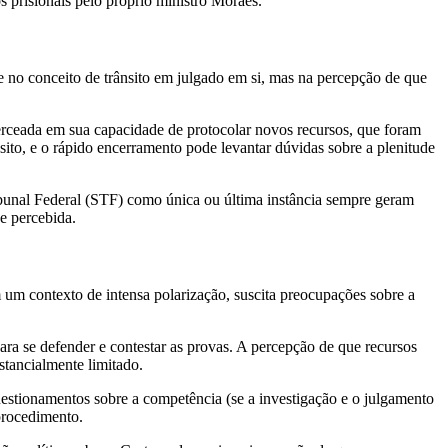
s prisionais pelo próprio ministro Moraes.
de no conceito de trânsito em julgado em si, mas na percepção de que
 cerceada em sua capacidade de protocolar novos recursos, que foram
nsito, e o rápido encerramento pode levantar dúvidas sobre a plenitude
bunal Federal (STF) como única ou última instância sempre geram
e percebida.
m contexto de intensa polarização, suscita preocupações sobre a
ra se defender e contestar as provas. A percepção de que recursos
stancialmente limitado.
uestionamentos sobre a competência (se a investigação e o julgamento
 procedimento.