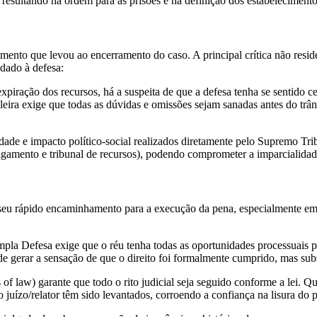
resultando na ordem para as prisões e na definição dos estabelecimento
imento que levou ao encerramento do caso. A principal crítica não resi
 dado à defesa:
expiração dos recursos, há a suspeita de que a defesa tenha se sentido
ileira exige que todas as dúvidas e omissões sejam sanadas antes do trâ
ade e impacto político-social realizados diretamente pelo Supremo Tri
ulgamento e tribunal de recursos), podendo comprometer a imparcialidad
u rápido encaminhamento para a execução da pena, especialmente em u
pla Defesa exige que o réu tenha todas as oportunidades processuais pa
e gerar a sensação de que o direito foi formalmente cumprido, mas sub
 law) garante que todo o rito judicial seja seguido conforme a lei. Q
 juízo/relator têm sido levantados, corroendo a confiança na lisura do