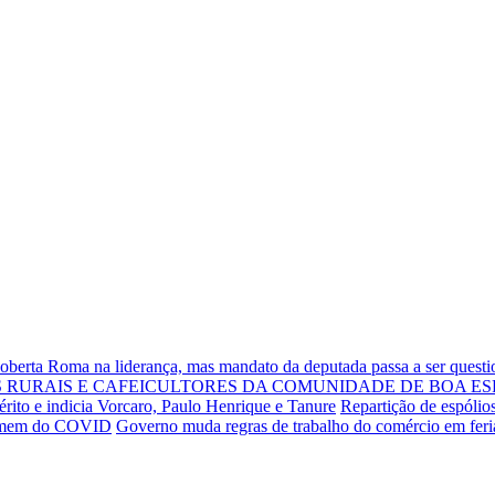
Roberta Roma na liderança, mas mandato da deputada passa a ser quest
RURAIS E CAFEICULTORES DA COMUNIDADE DE BOA ES
rito e indicia Vorcaro, Paulo Henrique e Tanure
Repartição de espólio
 homem do COVID
Governo muda regras de trabalho do comércio em fer