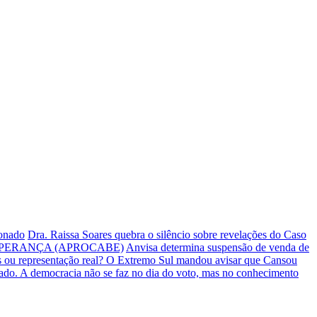
ionado
Dra. Raissa Soares quebra o silêncio sobre revelações do Caso
PERANÇA (APROCABE)
Anvisa determina suspensão de venda de
s ou representação real? O Extremo Sul mandou avisar que Cansou
iado.
A democracia não se faz no dia do voto, mas no conhecimento