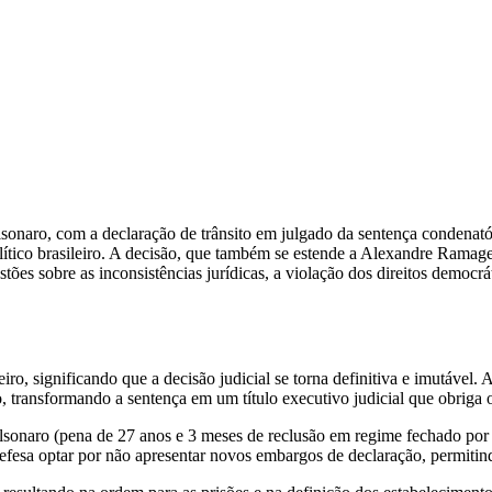
lsonaro, com a declaração de trânsito em julgado da sentença condenat
-político brasileiro. A decisão, que também se estende a Alexandre Rama
tões sobre as inconsistências jurídicas, a violação dos direitos democr
eiro, significando que a decisão judicial se torna definitiva e imutável.
o, transformando a sentença em um título executivo judicial que obriga
lsonaro (pena de 27 anos e 3 meses de reclusão em regime fechado por 
defesa optar por não apresentar novos embargos de declaração, permitind