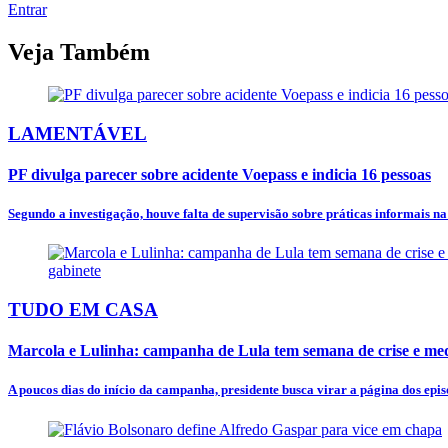
Entrar
Veja Também
LAMENTÁVEL
PF divulga parecer sobre acidente Voepass e indicia 16 pessoas
Segundo a investigação, houve falta de supervisão sobre práticas informais n
TUDO EM CASA
Marcola e Lulinha: campanha de Lula tem semana de crise e mede
A poucos dias do início da campanha, presidente busca virar a página dos episó