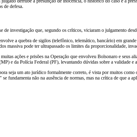
lgado derrube a presunção de inocência, o histórico do caso e a press
s de defesa.
ase de investigação que, segundo os críticos, viciaram o julgamento desde
nvolve a quebra de sigilos (telefônico, telemático, bancário) em grand
dos massiva pode ter ultrapassado os limites da proporcionalidade, inv
uitas ações e prisões na Operação que envolveu Bolsonaro e seus alia
o (MP) e da Polícia Federal (PF), levantando dúvidas sobre a validade e 
ra seja um ato jurídico formalmente correto, é vista por muitos como o
" se fundamenta não na ausência de normas, mas na crítica de que a apli