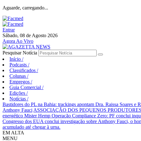
Aguarde, carregando...
Entrar
Sábado, 08 de Agosto 2026
Agora Ao Vivo
Pesquisar Notícia
Início
/
Podcasts
/
Classificados
/
Colunas
/
Empregos
/
Guia Comercial
/
Edições
/
Notícias
/
Bastidores do PL na Bahia: trackings apontam Dra. Raissa Soares e 
Anthony Fauci
ASSOCIAÇÃO DOS PEQUENOS PRODUTORES 
energético Mister Hemp
Operação Compliance Zero: PF conclui inqué
Congresso dos EUA conclui investigação sobre Anthony Fauci, o
acumulado até chegar à urna.
EM ALTA
MENU