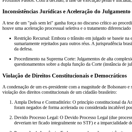
Próximos Passos: Com a decisão, a fase de execução penal é iniciada, 
Inconsistências Jurídicas e Aceleração do Julgamento
A tese de um "país sem lei" ganha força no discurso crítico ao proced
houve uma aceleração processual seletiva e o tratamento diferenciado
Restrição Recursal: Embora o trânsito em julgado se baseie na 
sumariamente rejeitados para outros réus. A jurisprudência bras
da defesa.
Procedimento na Suprema Corte: Julgamentos de alta complexid
questionamentos sobre a dupla função da Corte (instância de j
Violação de Direitos Constitucionais e Democráticos
A condenação de um ex-presidente com a magnitude de Bolsonaro e se
violação dos direitos constitucionais de um cidadão brasileiro:
Ampla Defesa e Contraditório: O princípio constitucional da Am
foram negados de forma acelerada ou considerada incabível pod
Devido Processo Legal: O Devido Processo Legal (due process of
deveriam ter ficado integralmente no STF) e a imparcialidade do