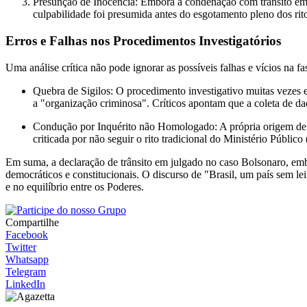
Presunção de Inocência: Embora a condenação com trânsito em ju
culpabilidade foi presumida antes do esgotamento pleno dos rito
Erros e Falhas nos Procedimentos Investigatórios
Uma análise crítica não pode ignorar as possíveis falhas e vícios na f
Quebra de Sigilos: O procedimento investigativo muitas vezes e
a "organização criminosa". Críticos apontam que a coleta de da
Condução por Inquérito não Homologado: A própria origem de m
criticada por não seguir o rito tradicional do Ministério Públic
Em suma, a declaração de trânsito em julgado no caso Bolsonaro, embo
democráticos e constitucionais. O discurso de "Brasil, um país sem lei
e no equilíbrio entre os Poderes.
Compartilhe
Facebook
Twitter
Whatsapp
Telegram
LinkedIn