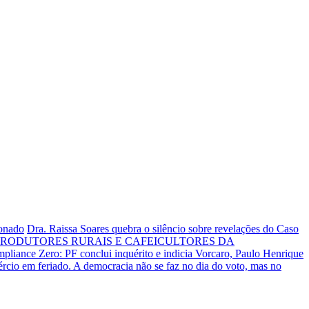
ionado
Dra. Raissa Soares quebra o silêncio sobre revelações do Caso
RODUTORES RURAIS E CAFEICULTORES DA
liance Zero: PF conclui inquérito e indicia Vorcaro, Paulo Henrique
rcio em feriado.
A democracia não se faz no dia do voto, mas no