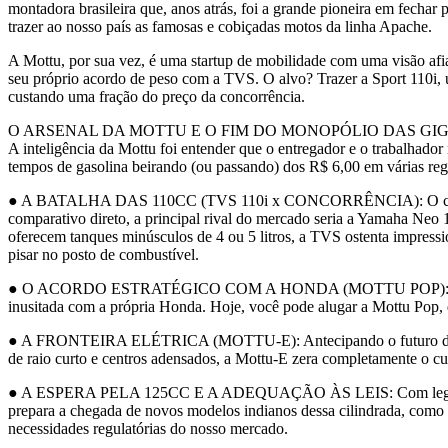
montadora brasileira que, anos atrás, foi a grande pioneira em fechar
trazer ao nosso país as famosas e cobiçadas motos da linha Apache.
A Mottu, por sua vez, é uma startup de mobilidade com uma visão afi
seu próprio acordo de peso com a TVS. O alvo? Trazer a Sport 110i, 
custando uma fração do preço da concorrência.
O ARSENAL DA MOTTU E O FIM DO MONOPÓLIO DAS GI
A inteligência da Mottu foi entender que o entregador e o trabalhad
tempos de gasolina beirando (ou passando) dos R$ 6,00 em várias reg
● A BATALHA DAS 110CC (TVS 110i x CONCORRÊNCIA): O carro-chefe 
comparativo direto, a principal rival do mercado seria a Yamaha Ne
oferecem tanques minúsculos de 4 ou 5 litros, a TVS ostenta impressi
pisar no posto de combustível.
● O ACORDO ESTRATÉGICO COM A HONDA (MOTTU POP): A Mottu foi tã
inusitada com a própria Honda. Hoje, você pode alugar a Mottu Pop, q
● A FRONTEIRA ELÉTRICA (MOTTU-E): Antecipando o futuro da mobi
de raio curto e centros adensados, a Mottu-E zera completamente o cu
● A ESPERA PELA 125CC E A ADEQUAÇÃO ÀS LEIS: Com legislações m
prepara a chegada de novos modelos indianos dessa cilindrada, como 
necessidades regulatórias do nosso mercado.