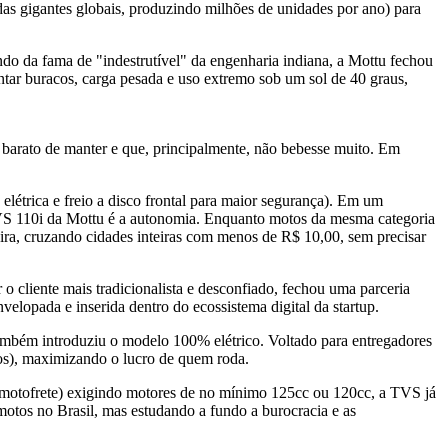
 das gigantes globais, produzindo milhões de unidades por ano) para
do da fama de "indestrutível" da engenharia indiana, a Mottu fechou
tar buracos, carga pesada e uso extremo sob um sol de 40 graus,
 barato de manter e que, principalmente, não bebesse muito. Em
ica e freio a disco frontal para maior segurança). Em um
 TVS 110i da Mottu é a autonomia. Enquanto motos da mesma categoria
eira, cruzando cidades inteiras com menos de R$ 10,00, sem precisar
nte mais tradicionalista e desconfiado, fechou uma parceria
lopada e inserida dentro do ecossistema digital da startup.
m introduziu o modelo 100% elétrico. Voltado para entregadores
ros), maximizando o lucro de quem roda.
ofrete) exigindo motores de no mínimo 125cc ou 120cc, a TVS já
otos no Brasil, mas estudando a fundo a burocracia e as