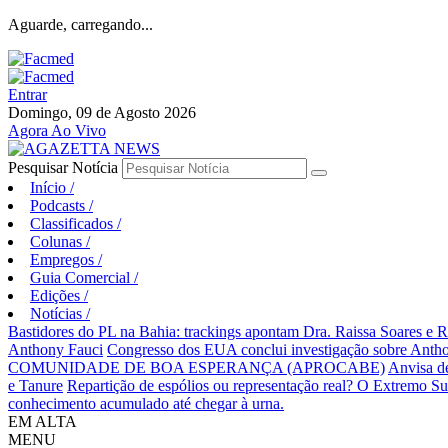
Aguarde, carregando...
Entrar
Domingo, 09 de Agosto 2026
Agora Ao Vivo
Pesquisar Notícia
Início
/
Podcasts
/
Classificados
/
Colunas
/
Empregos
/
Guia Comercial
/
Edições
/
Notícias
/
Bastidores do PL na Bahia: trackings apontam Dra. Raissa Soares e 
Anthony Fauci
Congresso dos EUA conclui investigação sobre An
COMUNIDADE DE BOA ESPERANÇA (APROCABE)
Anvisa d
e Tanure
Repartição de espólios ou representação real? O Extremo S
conhecimento acumulado até chegar à urna.
EM ALTA
MENU