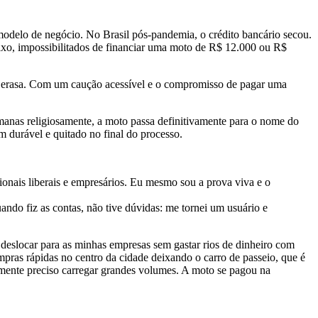
modelo de negócio. No Brasil pós-pandemia, o crédito bancário secou.
aixo, impossibilitados de financiar uma moto de R$ 12.000 ou R$
 Serasa. Com um caução acessível e o compromisso de pagar uma
manas religiosamente, a moto passa definitivamente para o nome do
em durável e quitado no final do processo.
ionais liberais e empresários. Eu mesmo sou a prova viva e o
ando fiz as contas, não tive dúvidas: me tornei um usuário e
deslocar para as minhas empresas sem gastar rios de dinheiro com
mpras rápidas no centro da cidade deixando o carro de passeio, que é
lmente preciso carregar grandes volumes. A moto se pagou na