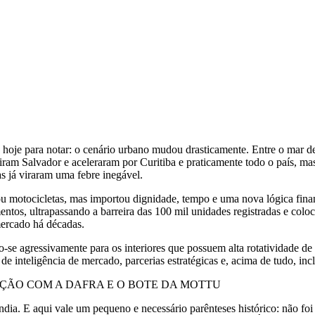
 hoje para notar: o cenário urbano mudou drasticamente. Entre o mar d
am Salvador e aceleraram por Curitiba e praticamente todo o país, mas o
as já viraram uma febre inegável.
tou motocicletas, mas importou dignidade, tempo e uma nova lógica fina
ntos, ultrapassando a barreira das 100 mil unidades registradas e coloc
ercado há décadas.
do-se agressivamente para os interiores que possuem alta rotatividade
de inteligência de mercado, parcerias estratégicas e, acima de tudo, inc
AÇÃO COM A DAFRA E O BOTE DA MOTTU
Índia. E aqui vale um pequeno e necessário parênteses histórico: não f