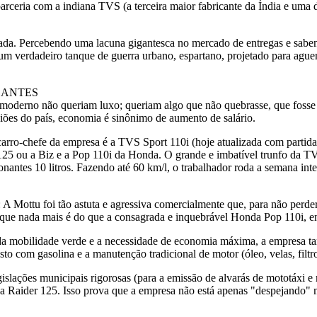
 parceria com a indiana TVS (a terceira maior fabricante da Índia e uma
ada. Percebendo uma lacuna gigantesca no mercado de entregas e saben
um verdadeiro tanque de guerra urbano, espartano, projetado para aguen
GANTES
or moderno não queriam luxo; queriam algo que não quebrasse, que fosse
iões do país, economia é sinônimo de aumento de salário.
da empresa é a TVS Sport 110i (hoje atualizada com partida elétr
o 125 ou a Biz e a Pop 110i da Honda. O grande e imbatível trunfo da
onantes 10 litros. Fazendo até 60 km/l, o trabalhador roda a semana int
o astuta e agressiva comercialmente que, para não perder o clie
ue nada mais é do que a consagrada e inquebrável Honda Pop 110i, enve
lidade verde e a necessidade de economia máxima, a empresa també
sto com gasolina e a manutenção tradicional de motor (óleo, velas, filt
unicipais rigorosas (para a emissão de alvarás de mototáxi e mot
a Raider 125. Isso prova que a empresa não está apenas "despejando" m