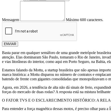
Mensagem
Máximo 600 caracteres.
ENVIAR
Basta parar em qualquer semáforo de uma grande metrópole brasileira
atenção. Elas dominaram São Paulo, tomaram o Rio de Janeiro, invadir
e vias litorâneas do interior, como aqui em Porto Seguro, na Bahia, el
Estamos falando da Mottu, a startup brasileira que não apenas impor
marca histórica: a Mottu disparou no número de contratos e emplacame
batendo de frente com gigantes consolidadas que monopolizavam o m
Agora, em 2026, a tendência de alta não dá sinais de freio, expandin
forças do mercado de duas rodas? A resposta está na mistura brilhante 
O FATOR TVS E O ESCLARECIMENTO HISTÓRICO: A REL
Para entender a força magnética dessas motos, é preciso olhar para a 