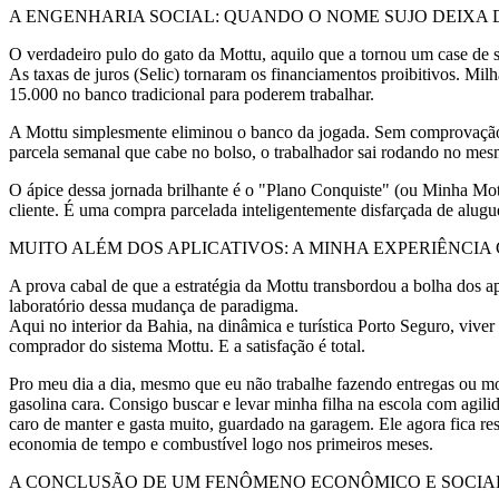
A ENGENHARIA SOCIAL: QUANDO O NOME SUJO DEIXA 
O verdadeiro pulo do gato da Mottu, aquilo que a tornou um case de 
As taxas de juros (Selic) tornaram os financiamentos proibitivos. M
15.000 no banco tradicional para poderem trabalhar.
A Mottu simplesmente eliminou o banco da jogada. Sem comprovação 
parcela semanal que cabe no bolso, o trabalhador sai rodando no mes
O ápice dessa jornada brilhante é o "Plano Conquiste" (ou Minha Mot
cliente. É uma compra parcelada inteligentemente disfarçada de aluguel
MUITO ALÉM DOS APLICATIVOS: A MINHA EXPERIÊNCI
A prova cabal de que a estratégia da Mottu transbordou a bolha dos a
laboratório dessa mudança de paradigma.
Aqui no interior da Bahia, na dinâmica e turística Porto Seguro, vive
comprador do sistema Mottu. E a satisfação é total.
Pro meu dia a dia, mesmo que eu não trabalhe fazendo entregas ou mo
gasolina cara. Consigo buscar e levar minha filha na escola com agili
caro de manter e gasta muito, guardado na garagem. Ele agora fica r
economia de tempo e combustível logo nos primeiros meses.
A CONCLUSÃO DE UM FENÔMENO ECONÔMICO E SOCIA