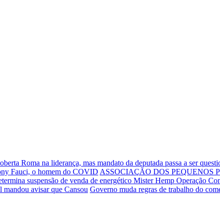
Roberta Roma na liderança, mas mandato da deputada passa a ser quest
thony Fauci, o homem do COVID
ASSOCIAÇÃO DOS PEQUENOS P
etermina suspensão de venda de energético Mister Hemp
Operação Comp
ul mandou avisar que Cansou
Governo muda regras de trabalho do comé