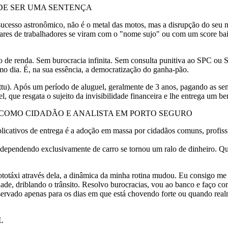
DE SER UMA SENTENÇA
sucesso astronômico, não é o metal das motos, mas a disrupção do seu 
ilhares de trabalhadores se viram com o "nome sujo" ou com um score b
de renda. Sem burocracia infinita. Sem consulta punitiva ao SPC ou
mo dia. É, na sua essência, a democratização do ganha-pão.
tu). Após um período de aluguel, geralmente de 3 anos, pagando as se
, que resgata o sujeito da invisibilidade financeira e lhe entrega um b
A COMO CIDADÃO E ANALISTA EM PORTO SEGURO
plicativos de entrega é a adoção em massa por cidadãos comuns, profiss
r dependendo exclusivamente de carro se tornou um ralo de dinheiro. Qu
totáxi através dela, a dinâmica da minha rotina mudou. Eu consigo me 
dade, driblando o trânsito. Resolvo burocracias, vou ao banco e faço co
eservado apenas para os dias em que está chovendo forte ou quando rea
L