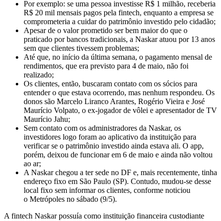
Por exemplo: se uma pessoa investisse R$ 1 milhão, receberia
R$ 20 mil mensais pagos pela fintech, enquanto a empresa se
comprometeria a cuidar do patrimônio investido pelo cidadão;
Apesar de o valor prometido ser bem maior do que o
praticado por bancos tradicionais, a Naskar atuou por 13 anos
sem que clientes tivessem problemas;
Até que, no início da última semana, o pagamento mensal de
rendimentos, que era previsto para 4 de maio, não foi
realizado;
Os clientes, então, buscaram contato com os sócios para
entender o que estava ocorrendo,
mas nenhum respondeu
. Os
donos são Marcelo Liranco Arantes, Rogério Vieira e José
Maurício Volpato, o ex-jogador de vôlei e apresentador de TV
Maurício Jahu;
Sem contato com os administradores da Naskar, os
investidores logo foram ao aplicativo da instituição para
verificar se o patrimônio investido ainda estava ali.
O app,
porém, deixou de funcionar em 6 de maio e ainda não voltou
ao ar;
A Naskar chegou a ter sede no DF e, mais recentemente, tinha
endereço fixo em São Paulo (SP). Contudo, mudou-se desse
local fixo sem informar os clientes, conforme noticiou
o Metrópoles no sábado (9/5).
A fintech Naskar possuía como instituição financeira custodiante