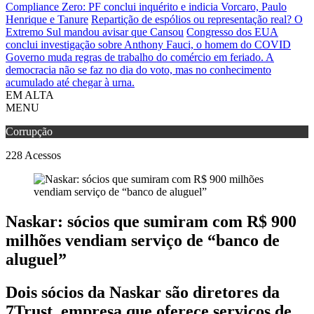
Compliance Zero: PF conclui inquérito e indicia Vorcaro, Paulo
Henrique e Tanure
Repartição de espólios ou representação real? O
Extremo Sul mandou avisar que Cansou
Congresso dos EUA
conclui investigação sobre Anthony Fauci, o homem do COVID
Governo muda regras de trabalho do comércio em feriado.
A
democracia não se faz no dia do voto, mas no conhecimento
acumulado até chegar à urna.
EM ALTA
MENU
Corrupção
228
Acessos
Naskar: sócios que sumiram com R$ 900
milhões vendiam serviço de “banco de
aluguel”
Dois sócios da Naskar são diretores da
7Trust, empresa que oferece serviços de