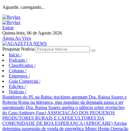
Aguarde, carregando...
Entrar
Quinta-feira, 06 de Agosto 2026
Agora Ao Vivo
Pesquisar Notícia
Início
/
Podcasts
/
Classificados
/
Colunas
/
Empregos
/
Guia Comercial
/
Edições
/
Notícias
/
Bastidores do PL na Bahia: trackings apontam Dra. Raissa Soares e
Roberta Roma na liderança, mas mandato da deputada passa a ser
questionado
Dra. Raissa Soares quebra o silêncio sobre revelações
do Caso Anthony Fauci
ASSOCIAÇÃO DOS PEQUENOS
PRODUTORES RURAIS E CAFEICULTORES DA
COMUNIDADE DE BOA ESPERANÇA (APROCABE)
Anvisa
determina suspensão de venda de energético Mister Hemp
Operação