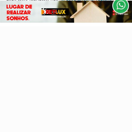
PARA MAIS INFORMAÇÕES,
ACESSE NOSSOS TERMOS
Esportes
Cidades
CLICANDO AQUI
Cultura
Futebol
PROSSEGUIR
Sobre
FAQ
Contato
Pesquisar Notícia
Painel do Leitor
3W Control - Todos os direitos reservados
Termos de Uso e Privacidade