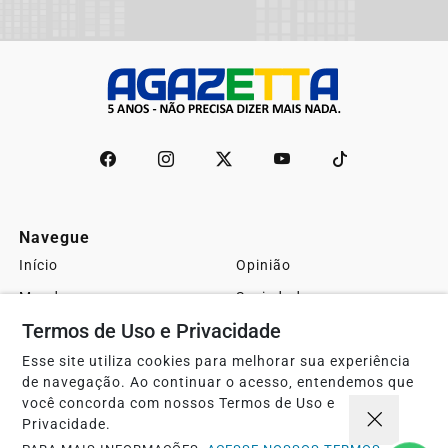
Navegue
Início
Opinião
Mundo
Sociedade
Termos de Uso e Privacidade
Ciência & Tecnologia
Educação
Política
Economia
Esse site utiliza cookies para melhorar sua experiência
de navegação. Ao continuar o acesso, entendemos que
Agro
Justiça
você concorda com nossos Termos de Uso e
Privacidade.
Saúde
Turismo