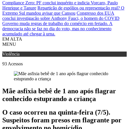
Compliance Zero: PF conclui inquérito e indicia Vorcaro, Paulo
Henrique e Tanure
Repartição de espólios ou representação real? O
Extremo Sul mandou avisar que Cansou
Congresso dos EUA
conclui investigação sobre Anthony Fauci, o homem do COVID
Governo muda regras de trabalho do comércio em feriado.
A
democracia não se faz no dia do voto, mas no conhecimento
acumulado até chegar à urna.
EM ALTA
MENU
Violência
93
Acessos
Mãe asfixia bebê de 1 ano após flagrar
conhecido estuprando a criança
O caso ocorreu na quinta-feira (7/5).
Suspeitos foram presos em flagrante por
envolvimento no homicídio