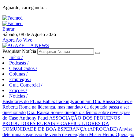
Aguarde, carregando...
Entrar
Sábado, 08 de Agosto 2026
Agora Ao Vivo
Pesquisar Notícia
Início
/
Podcasts
/
Classificados
/
Colunas
/
Empregos
/
Guia Comercial
/
Edições
/
Notícias
/
Bastidores do PL na Bahia: trackings apontam Dra. Raissa Soares e
Roberta Roma na liderança, mas mandato da deputada passa a ser
questionado
Dra. Raissa Soares quebra o silêncio sobre revelações
do Caso Anthony Fauci
ASSOCIAÇÃO DOS PEQUENOS
PRODUTORES RURAIS E CAFEICULTORES DA
COMUNIDADE DE BOA ESPERANÇA (APROCABE)
Anvisa
determina suspensão de venda de energético Mister Hemp
Operação