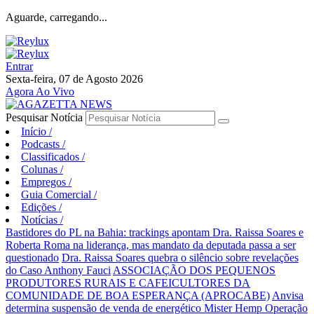
Aguarde, carregando...
Entrar
Sexta-feira, 07 de Agosto 2026
Agora Ao Vivo
Pesquisar Notícia
Início
/
Podcasts
/
Classificados
/
Colunas
/
Empregos
/
Guia Comercial
/
Edições
/
Notícias
/
Bastidores do PL na Bahia: trackings apontam Dra. Raissa Soares e
Roberta Roma na liderança, mas mandato da deputada passa a ser
questionado
Dra. Raissa Soares quebra o silêncio sobre revelações
do Caso Anthony Fauci
ASSOCIAÇÃO DOS PEQUENOS
PRODUTORES RURAIS E CAFEICULTORES DA
COMUNIDADE DE BOA ESPERANÇA (APROCABE)
Anvisa
determina suspensão de venda de energético Mister Hemp
Operação