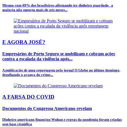
Mesmo com 69% dos brasileiros afirmando ter dinheiro guardado, a
maioria não suporta mais de seis meses...
E AGORA JOSÉ?
Empresários de Porto Seguro se mobilizam e cobram ações
contra a escalada da violência após...
A publicação de uma reportagem pelo jornal O Globo no último domingo,
detalhando o avanço do crime...
A FARSA DO COVID
Documentos do Congresso Americano revelam
Dinheiro americano financiou Wuhan e regras da pandemia foram criadas
sem base científica