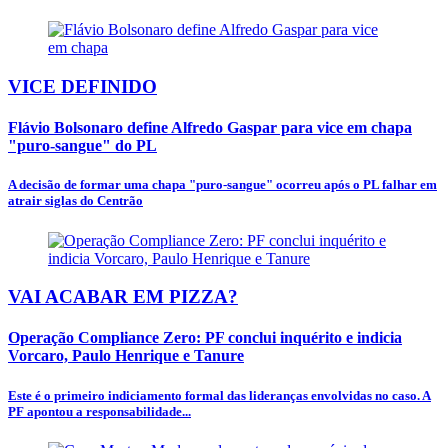
VICE DEFINIDO
Flávio Bolsonaro define Alfredo Gaspar para vice em chapa
"puro-sangue" do PL
A decisão de formar uma chapa "puro-sangue" ocorreu após o PL falhar em
atrair siglas do Centrão
VAI ACABAR EM PIZZA?
Operação Compliance Zero: PF conclui inquérito e indicia
Vorcaro, Paulo Henrique e Tanure
Este é o primeiro indiciamento formal das lideranças envolvidas no caso. A
PF apontou a responsabilidade...