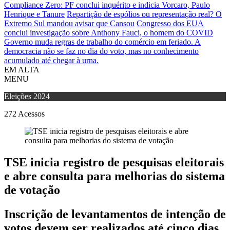
Compliance Zero: PF conclui inquérito e indicia Vorcaro, Paulo
Henrique e Tanure
Repartição de espólios ou representação real? O
Extremo Sul mandou avisar que Cansou
Congresso dos EUA
conclui investigação sobre Anthony Fauci, o homem do COVID
Governo muda regras de trabalho do comércio em feriado.
A
democracia não se faz no dia do voto, mas no conhecimento
acumulado até chegar à urna.
EM ALTA
MENU
Eleições 2024
272
Acessos
TSE inicia registro de pesquisas eleitorais
e abre consulta para melhorias do sistema
de votação
Inscrição de levantamentos de intenção de
votos devem ser realizados até cinco dias