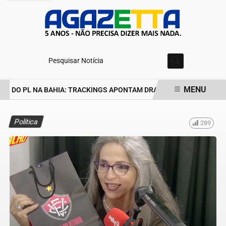
Pesquisar Notícia
MENU
S DO PL NA BAHIA: TRACKINGS APONTAM DRA. RAISSA SOARES E R
EM ALTA
Política
289