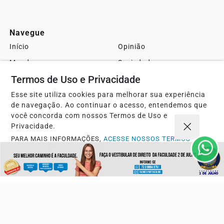
Navegue
Início
Opinião
Mundo
Sociedade
Termos de Uso e Privacidade
Ciência & Tecnologia
Educação
Política
Economia
Esse site utiliza cookies para melhorar sua experiência
de navegação. Ao continuar o acesso, entendemos que
Agro
Justiça
você concorda com nossos Termos de Uso e
Privacidade.
Saúde
Turismo
PARA MAIS INFORMAÇÕES,
ACESSE NOSSOS TERMOS
Esportes
Cidades
CLICANDO AQUI
Cultura
Futebol
PROSSEGUIR
Sobre
FAQ
Contato
Pesquisar Notícia