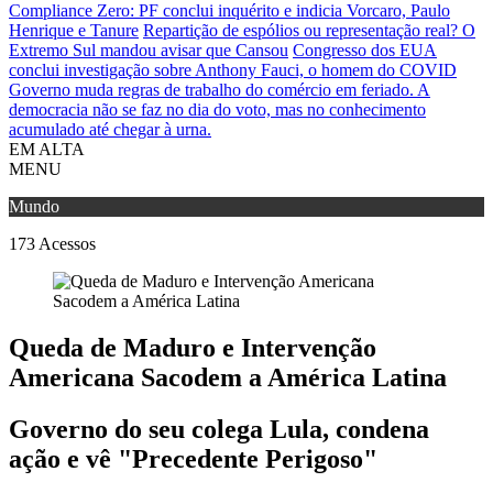
Compliance Zero: PF conclui inquérito e indicia Vorcaro, Paulo
Henrique e Tanure
Repartição de espólios ou representação real? O
Extremo Sul mandou avisar que Cansou
Congresso dos EUA
conclui investigação sobre Anthony Fauci, o homem do COVID
Governo muda regras de trabalho do comércio em feriado.
A
democracia não se faz no dia do voto, mas no conhecimento
acumulado até chegar à urna.
EM ALTA
MENU
Mundo
173
Acessos
Queda de Maduro e Intervenção
Americana Sacodem a América Latina
Governo do seu colega Lula, condena
ação e vê "Precedente Perigoso"