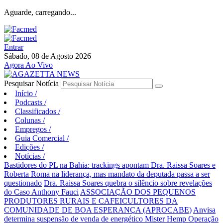
Aguarde, carregando...
Entrar
Sábado, 08 de Agosto 2026
Agora Ao Vivo
Pesquisar Notícia
Início
/
Podcasts
/
Classificados
/
Colunas
/
Empregos
/
Guia Comercial
/
Edições
/
Notícias
/
Bastidores do PL na Bahia: trackings apontam Dra. Raissa Soares e
Roberta Roma na liderança, mas mandato da deputada passa a ser
questionado
Dra. Raissa Soares quebra o silêncio sobre revelações
do Caso Anthony Fauci
ASSOCIAÇÃO DOS PEQUENOS
PRODUTORES RURAIS E CAFEICULTORES DA
COMUNIDADE DE BOA ESPERANÇA (APROCABE)
Anvisa
determina suspensão de venda de energético Mister Hemp
Operação