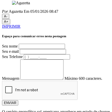
Por
Agazetta
Em 05/01/2026 08:47
A-
A+
IMPRIMIR
Espaço para comunicar erros nesta postagem
Seu nome
Seu e-mail
Seu Telefone
Mensagem
Máximo 600 caracteres.
ENVIAR
O cenário geopolítico sul-americano amanhece em estado de choque