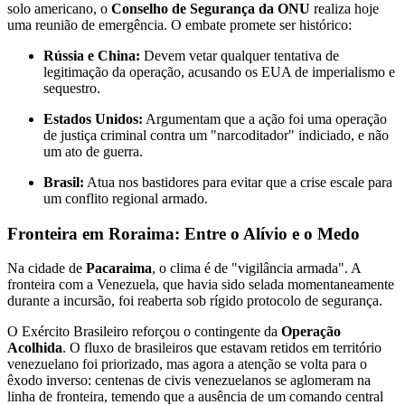
solo americano, o
Conselho de Segurança da ONU
realiza hoje
uma reunião de emergência. O embate promete ser histórico:
Rússia e China:
Devem vetar qualquer tentativa de
legitimação da operação, acusando os EUA de imperialismo e
sequestro.
Estados Unidos:
Argumentam que a ação foi uma operação
de justiça criminal contra um "narcoditador" indiciado, e não
um ato de guerra.
Brasil:
Atua nos bastidores para evitar que a crise escale para
um conflito regional armado.
Fronteira em Roraima: Entre o Alívio e o Medo
Na cidade de
Pacaraima
, o clima é de "vigilância armada". A
fronteira com a Venezuela, que havia sido selada momentaneamente
durante a incursão, foi reaberta sob rígido protocolo de segurança.
O Exército Brasileiro reforçou o contingente da
Operação
Acolhida
. O fluxo de brasileiros que estavam retidos em território
venezuelano foi priorizado, mas agora a atenção se volta para o
êxodo inverso: centenas de civis venezuelanos se aglomeram na
linha de fronteira, temendo que a ausência de um comando central