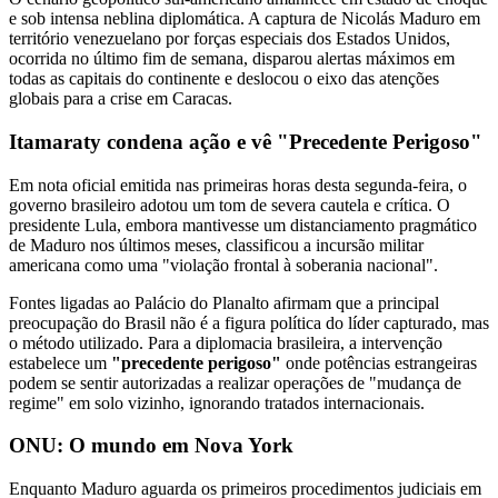
e sob intensa neblina diplomática. A captura de Nicolás Maduro em
território venezuelano por forças especiais dos Estados Unidos,
ocorrida no último fim de semana, disparou alertas máximos em
todas as capitais do continente e deslocou o eixo das atenções
globais para a crise em Caracas.
Itamaraty condena ação e vê "Precedente Perigoso"
Em nota oficial emitida nas primeiras horas desta segunda-feira, o
governo brasileiro adotou um tom de severa cautela e crítica. O
presidente Lula, embora mantivesse um distanciamento pragmático
de Maduro nos últimos meses, classificou a incursão militar
americana como uma "violação frontal à soberania nacional".
Fontes ligadas ao Palácio do Planalto afirmam que a principal
preocupação do Brasil não é a figura política do líder capturado, mas
o método utilizado. Para a diplomacia brasileira, a intervenção
estabelece um
"precedente perigoso"
onde potências estrangeiras
podem se sentir autorizadas a realizar operações de "mudança de
regime" em solo vizinho, ignorando tratados internacionais.
ONU: O mundo em Nova York
Enquanto Maduro aguarda os primeiros procedimentos judiciais em