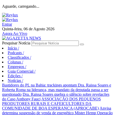
Aguarde, carregando...
Entrar
Quinta-feira, 06 de Agosto 2026
Agora Ao Vivo
Pesquisar Notícia
Início
/
Podcasts
/
Classificados
/
Colunas
/
Empregos
/
Guia Comercial
/
Edições
/
Notícias
/
Bastidores do PL na Bahia: trackings apontam Dra. Raissa Soares e
Roberta Roma na liderança, mas mandato da deputada passa a ser
questionado
Dra. Raissa Soares quebra o silêncio sobre revelações
do Caso Anthony Fauci
ASSOCIAÇÃO DOS PEQUENOS
PRODUTORES RURAIS E CAFEICULTORES DA
COMUNIDADE DE BOA ESPERANÇA (APROCABE)
Anvisa
determina suspensão de venda de energético Mister Hemp
Operação