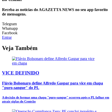
Receba as notícias do AGAZETTA NEWS no seu app favorito
de mensagens.
Telegram
Whatsapp
Facebook
Entrar
Veja Também
VICE DEFINIDO
Flávio Bolsonaro define Alfredo Gaspar para vice em chapa
"puro-sangue" do PL
A decisão de formar uma chapa "puro-sangue" ocorreu após o PL falhar em
atrair siglas do Centrão