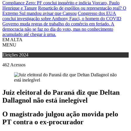
Compliance Zero: PF conclui inquérito e indicia Vorcaro, Paulo
Henrique e Tanure
Repartição de espólios ou representação real? O
Extremo Sul mandou avisar que Cansou
Congresso dos EUA
conclui investigação sobre Anthony Fauci, o homem do COVID
Governo muda regras de trabalho do comércio em feriado.
A
democracia não se faz no dia do voto, mas no conhecimento
acumulado até chegar à urna.
EM ALTA
MENU
Eleições 2024
462
Acessos
Juiz eleitoral do Paraná diz que Deltan
Dallagnol não está inelegível
O magistrado julgou ação movida pelo
PT contra o ex-procurador