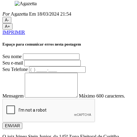
Por
Agazetta
Em 18/03/2024 21:54
A-
A+
IMPRIMIR
Espaço para comunicar erros nesta postagem
Seu nome
Seu e-mail
Seu Telefone
Mensagem
Máximo 600 caracteres.
ENVIAR
O juiz Irineu Stein Junior, da 145ª Zona Eleitoral de Curitiba,