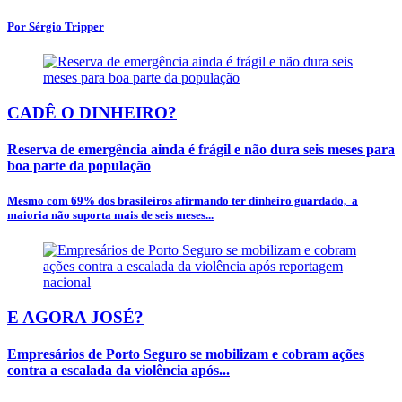
Por Sérgio Tripper
CADÊ O DINHEIRO?
Reserva de emergência ainda é frágil e não dura seis meses para
boa parte da população
Mesmo com 69% dos brasileiros afirmando ter dinheiro guardado, a
maioria não suporta mais de seis meses...
E AGORA JOSÉ?
Empresários de Porto Seguro se mobilizam e cobram ações
contra a escalada da violência após...