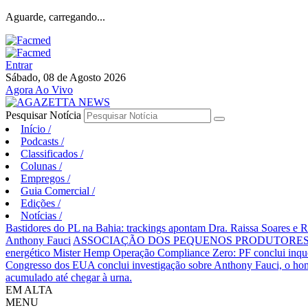
Aguarde, carregando...
Entrar
Sábado, 08 de Agosto 2026
Agora Ao Vivo
Pesquisar Notícia
Início
/
Podcasts
/
Classificados
/
Colunas
/
Empregos
/
Guia Comercial
/
Edições
/
Notícias
/
Bastidores do PL na Bahia: trackings apontam Dra. Raissa Soares e 
Anthony Fauci
ASSOCIAÇÃO DOS PEQUENOS PRODUTORES 
energético Mister Hemp
Operação Compliance Zero: PF conclui inqué
Congresso dos EUA conclui investigação sobre Anthony Fauci, o
acumulado até chegar à urna.
EM ALTA
MENU