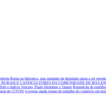
Roberta Roma na liderança, mas mandato da deputada passa a ser quest
RURAIS E CAFEICULTORES DA COMUNIDADE DE BOA ES
rito e indicia Vorcaro, Paulo Henrique e Tanure
Repartição de espólio
 homem do COVID
Governo muda regras de trabalho do comércio em fer