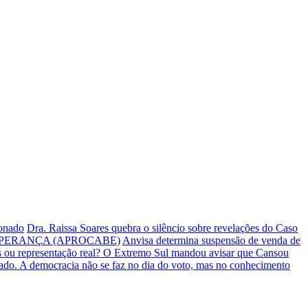
ionado
Dra. Raissa Soares quebra o silêncio sobre revelações do Caso
PERANÇA (APROCABE)
Anvisa determina suspensão de venda de
s ou representação real? O Extremo Sul mandou avisar que Cansou
iado.
A democracia não se faz no dia do voto, mas no conhecimento