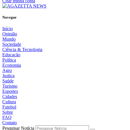
Criar minha conta
Navegue
Início
Opinião
Mundo
Sociedade
Ciência & Tecnologia
Educação
Política
Economia
Agro
Justiça
Saúde
Turismo
Esportes
Cidades
Cultura
Futebol
Sobre
FAQ
Contato
Pesquisar Notícia