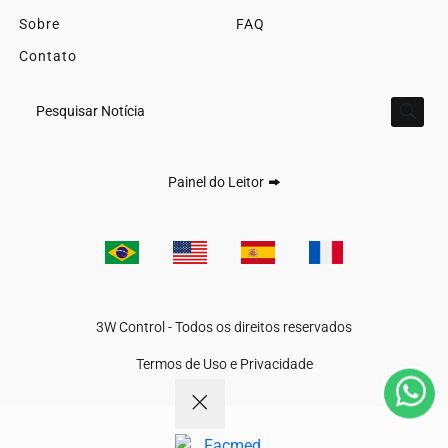
Sobre
FAQ
Contato
Pesquisar Notícia
Painel do Leitor
Termos de Uso e Privacidade
Esse site utiliza cookies para melhorar sua experiência
de navegação. Ao continuar o acesso, entendemos que
3W Control - Todos os direitos reservados
você concorda com nossos Termos de Uso e
Privacidade.
Termos de Uso e Privacidade
PARA MAIS INFORMAÇÕES,
ACESSE NOSSOS TERMOS
CLICANDO AQUI
PROSSEGUIR