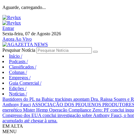
Aguarde, carregando...
Entrar
Sexta-feira, 07 de Agosto 2026
Agora Ao Vivo
Pesquisar Notícia
Início
/
Podcasts
/
Classificados
/
Colunas
/
Empregos
/
Guia Comercial
/
Edições
/
Notícias
/
Bastidores do PL na Bahia: trackings apontam Dra. Raissa Soares e 
Anthony Fauci
ASSOCIAÇÃO DOS PEQUENOS PRODUTORES 
energético Mister Hemp
Operação Compliance Zero: PF conclui inqué
Congresso dos EUA conclui investigação sobre Anthony Fauci, o
acumulado até chegar à urna.
EM ALTA
MENU