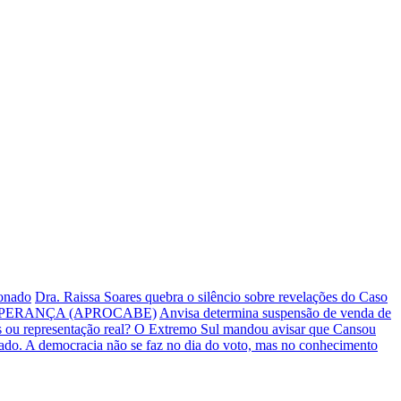
ionado
Dra. Raissa Soares quebra o silêncio sobre revelações do Caso
PERANÇA (APROCABE)
Anvisa determina suspensão de venda de
s ou representação real? O Extremo Sul mandou avisar que Cansou
iado.
A democracia não se faz no dia do voto, mas no conhecimento