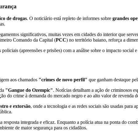
gurança
ico de drogas
. O noticiário está repleto de informes sobre
grandes ope
as.
amentos significativos, muitas vezes em cidades do interior que servem
rimeiro Comando da Capital (
PCC
) no território baiano, reforça a di
 policiais (apreensões e prisões) com a análise sobre o impacto social 
origem aos chamados
"crimes de novo perfil"
que ganham destaque pela
ada
"Gangue do Ozempic"
. Notícias detalham a ação de criminosos e
ptação do crime à demanda do mercado negro e ao alto valor de revenda 
stro e extorsão
, onde a tecnologia e as redes sociais são usadas para a
ública.
a resposta integrada e eficaz. Enquanto a polícia atua na ponta do com
ambiente de maior segurança para os cidadãos.