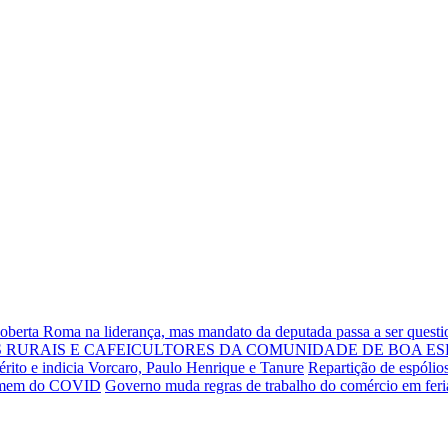
Roberta Roma na liderança, mas mandato da deputada passa a ser quest
RURAIS E CAFEICULTORES DA COMUNIDADE DE BOA ES
rito e indicia Vorcaro, Paulo Henrique e Tanure
Repartição de espólio
 homem do COVID
Governo muda regras de trabalho do comércio em fer