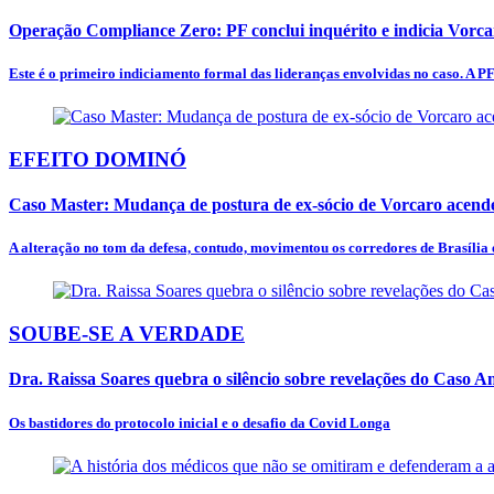
Operação Compliance Zero: PF conclui inquérito e indicia Vorc
Este é o primeiro indiciamento formal das lideranças envolvidas no caso. A PF
EFEITO DOMINÓ
Caso Master: Mudança de postura de ex-sócio de Vorcaro acende
A alteração no tom da defesa, contudo, movimentou os corredores de Brasília e
SOUBE-SE A VERDADE
Dra. Raissa Soares quebra o silêncio sobre revelações do Caso 
Os bastidores do protocolo inicial e o desafio da Covid Longa