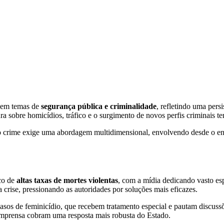
 em temas de
segurança pública e criminalidade
, refletindo uma pers
a sobre homicídios, tráfico e o surgimento de novos perfis criminais te
 crime exige uma abordagem multidimensional, envolvendo desde o enf
lco de
altas taxas de mortes violentas
, com a mídia dedicando vasto es
rise, pressionando as autoridades por soluções mais eficazes.
os de feminicídio, que recebem tratamento especial e pautam discussões
 imprensa cobram uma resposta mais robusta do Estado.