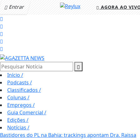
Entrar
AGORA AO VIV
Pesquisar Notícia
Início
/
Podcasts
/
Classificados
/
Colunas
/
Empregos
/
Guia Comercial
/
Edições
/
Notícias
/
Bastidores do PL na Bahia: trackings apontam Dra. Raissa