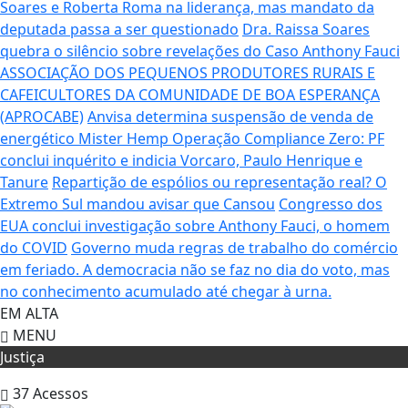
Soares e Roberta Roma na liderança, mas mandato da
deputada passa a ser questionado
Dra. Raissa Soares
quebra o silêncio sobre revelações do Caso Anthony Fauci
ASSOCIAÇÃO DOS PEQUENOS PRODUTORES RURAIS E
CAFEICULTORES DA COMUNIDADE DE BOA ESPERANÇA
(APROCABE)
Anvisa determina suspensão de venda de
energético Mister Hemp
Operação Compliance Zero: PF
conclui inquérito e indicia Vorcaro, Paulo Henrique e
Tanure
Repartição de espólios ou representação real? O
Extremo Sul mandou avisar que Cansou
Congresso dos
EUA conclui investigação sobre Anthony Fauci, o homem
do COVID
Governo muda regras de trabalho do comércio
em feriado.
A democracia não se faz no dia do voto, mas
no conhecimento acumulado até chegar à urna.
EM ALTA
MENU
Justiça
37
Acessos