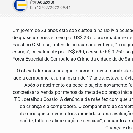
Por
Agazetta
Em 13/07/2022 09:44
Um jovem de 23 anos está sob custódia na Bolívia acusad
de quase um mês e meio por US$ 287, aproximadamente R
Faustino C.M. que, antes de consumar a entrega, “teria p
criança”, inicialmente por US$ 690, cerca de R$ 3.750, seg
Força Especial de Combate ao Crime da cidade de de Sant
O oficial afirmou ainda que o homem havia manifesta
que a companheira, uma jovem de 17 anos, estava grávida. 
Após o nascimento da bebê, o sujeito novamente “as
concretizar a venda por menos da metade do preço inici
T.D., detalhou Cossio. A denúncia da mãe fez com que u
da criança e a compradora. O companheiro da comprad
informou que a menina foi submetida a uma avaliação 
saúde, falta de alimentação e descaso”, enquanto a 
Criança e do