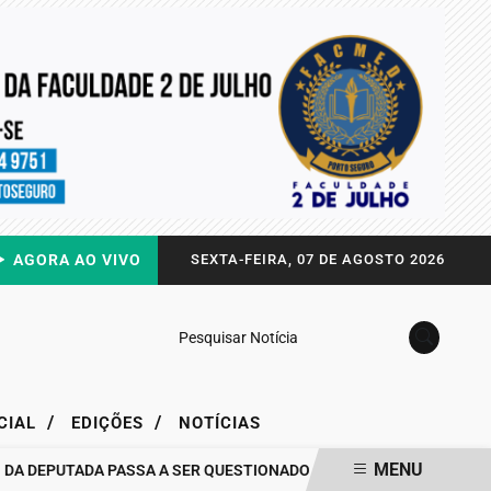
AGORA AO VIVO
SEXTA-FEIRA, 07 DE AGOSTO 2026
Pesquisar Notícia
/
/
CIAL
EDIÇÕES
NOTÍCIAS
MENU
EPUTADA PASSA A SER QUESTIONADO
DRA. RAISSA SOARES QUEB