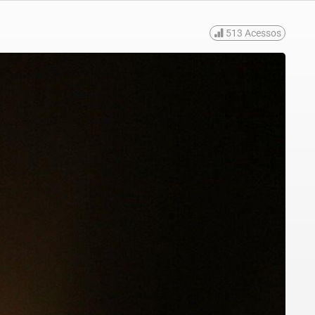
513
Acessos