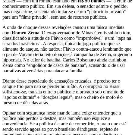
Master — com um rombo estimado em
R$ 50 bilhões
— já eram de
conhecimento público. Em sua defesa, o senador admite o pedido,
mas nega crime, sustentando tratar-se de um "patrocínio privado"
para um "filme privado", sem uso de recursos públicos.
A onda de choque dessas revelações causou uma faísca imediata
com
Romeu Zema
. O ex-governador de Minas Gerais subiu o tom,
classificando a atitude de Flávio como "imperdoável" e um "tapa na
cara dos brasileiros". A resposta, típica do jogo político que se
alimenta do ataque, não tardou: Flávio contra-atacou lembrando que
o pai de Vorcaro teria feito doações à campanha de Zema, sugerindo
hipocrisia. No calor da batalha, Carlos Bolsonaro ainda carimbou
Zema como "engolidor de casca de banana", acusando-o de usar
narrativas adversárias para atacar a família.
Diante desse espetáculo de acusações cruzadas, é preciso ter o
sangue frio para não se perder no ruído. A corrupção no Brasil
sofisticou-se, transita entre o público e o privado sob o manto de
"apoios culturais" e "doações legais", mas o cheiro de mofo é o
mesmo de décadas atrás.
Opinar com segurança neste mar de lama exige entender que a
política não perdoa o deslize, mas também não esquece a
conveniência. Se a política é a arte de comer frio, o prato que está
sendo servido agora ao povo brasileiro é indigesto, repleto de
ingredientes que misturam interesses pessoais com o destino da