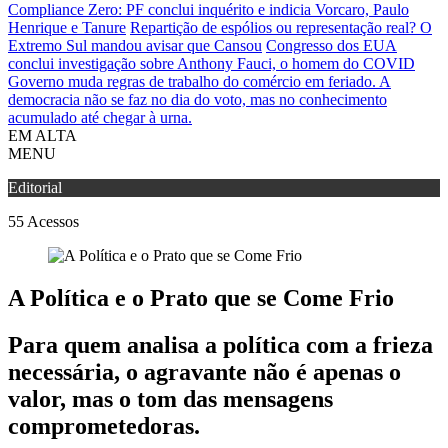
Compliance Zero: PF conclui inquérito e indicia Vorcaro, Paulo
Henrique e Tanure
Repartição de espólios ou representação real? O
Extremo Sul mandou avisar que Cansou
Congresso dos EUA
conclui investigação sobre Anthony Fauci, o homem do COVID
Governo muda regras de trabalho do comércio em feriado.
A
democracia não se faz no dia do voto, mas no conhecimento
acumulado até chegar à urna.
EM ALTA
MENU
Editorial
55
Acessos
A Política e o Prato que se Come Frio
Para quem analisa a política com a frieza
necessária, o agravante não é apenas o
valor, mas o tom das mensagens
comprometedoras.