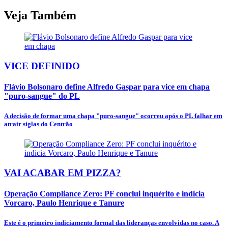
Veja Também
VICE DEFINIDO
Flávio Bolsonaro define Alfredo Gaspar para vice em chapa
"puro-sangue" do PL
A decisão de formar uma chapa "puro-sangue" ocorreu após o PL falhar em
atrair siglas do Centrão
VAI ACABAR EM PIZZA?
Operação Compliance Zero: PF conclui inquérito e indicia
Vorcaro, Paulo Henrique e Tanure
Este é o primeiro indiciamento formal das lideranças envolvidas no caso. A