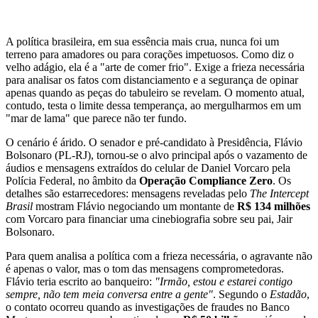
A política brasileira, em sua essência mais crua, nunca foi um
terreno para amadores ou para corações impetuosos. Como diz o
velho adágio, ela é a "arte de comer frio". Exige a frieza necessária
para analisar os fatos com distanciamento e a segurança de opinar
apenas quando as peças do tabuleiro se revelam. O momento atual,
contudo, testa o limite dessa temperança, ao mergulharmos em um
"mar de lama" que parece não ter fundo.
O cenário é árido. O senador e pré-candidato à Presidência, Flávio
Bolsonaro (PL-RJ), tornou-se o alvo principal após o vazamento de
áudios e mensagens extraídos do celular de Daniel Vorcaro pela
Polícia Federal, no âmbito da
Operação Compliance Zero
. Os
detalhes são estarrecedores: mensagens reveladas pelo
The Intercept
Brasil
mostram Flávio negociando um montante de
R$ 134 milhões
com Vorcaro para financiar uma cinebiografia sobre seu pai, Jair
Bolsonaro.
Para quem analisa a política com a frieza necessária, o agravante não
é apenas o valor, mas o tom das mensagens comprometedoras.
Flávio teria escrito ao banqueiro:
"Irmão, estou e estarei contigo
sempre, não tem meia conversa entre a gente"
. Segundo o
Estadão
,
o contato ocorreu quando as investigações de fraudes no Banco