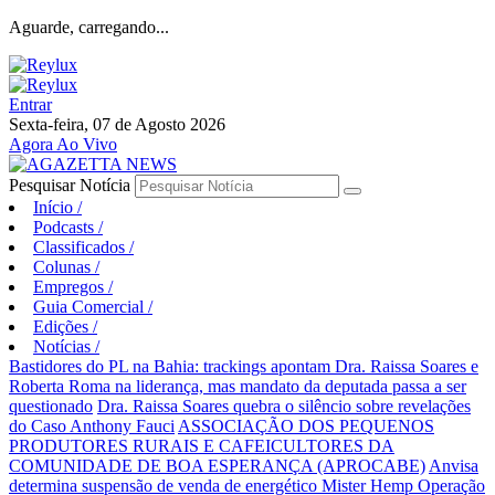
Aguarde, carregando...
Entrar
Sexta-feira, 07 de Agosto 2026
Agora Ao Vivo
Pesquisar Notícia
Início
/
Podcasts
/
Classificados
/
Colunas
/
Empregos
/
Guia Comercial
/
Edições
/
Notícias
/
Bastidores do PL na Bahia: trackings apontam Dra. Raissa Soares e
Roberta Roma na liderança, mas mandato da deputada passa a ser
questionado
Dra. Raissa Soares quebra o silêncio sobre revelações
do Caso Anthony Fauci
ASSOCIAÇÃO DOS PEQUENOS
PRODUTORES RURAIS E CAFEICULTORES DA
COMUNIDADE DE BOA ESPERANÇA (APROCABE)
Anvisa
determina suspensão de venda de energético Mister Hemp
Operação