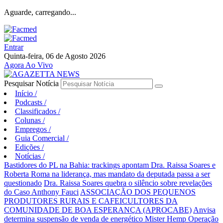
Aguarde, carregando...
Entrar
Quinta-feira, 06 de Agosto 2026
Agora Ao Vivo
Pesquisar Notícia
Início
/
Podcasts
/
Classificados
/
Colunas
/
Empregos
/
Guia Comercial
/
Edições
/
Notícias
/
Bastidores do PL na Bahia: trackings apontam Dra. Raissa Soares e
Roberta Roma na liderança, mas mandato da deputada passa a ser
questionado
Dra. Raissa Soares quebra o silêncio sobre revelações
do Caso Anthony Fauci
ASSOCIAÇÃO DOS PEQUENOS
PRODUTORES RURAIS E CAFEICULTORES DA
COMUNIDADE DE BOA ESPERANÇA (APROCABE)
Anvisa
determina suspensão de venda de energético Mister Hemp
Operação