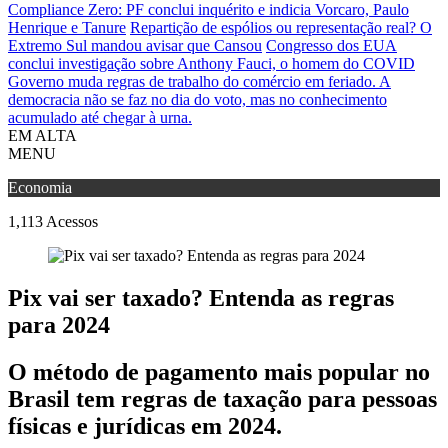
Compliance Zero: PF conclui inquérito e indicia Vorcaro, Paulo
Henrique e Tanure
Repartição de espólios ou representação real? O
Extremo Sul mandou avisar que Cansou
Congresso dos EUA
conclui investigação sobre Anthony Fauci, o homem do COVID
Governo muda regras de trabalho do comércio em feriado.
A
democracia não se faz no dia do voto, mas no conhecimento
acumulado até chegar à urna.
EM ALTA
MENU
Economia
1,113
Acessos
Pix vai ser taxado? Entenda as regras
para 2024
O método de pagamento mais popular no
Brasil tem regras de taxação para pessoas
físicas e jurídicas em 2024.