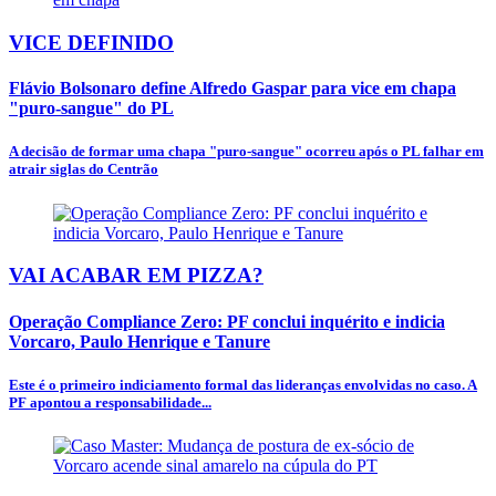
VICE DEFINIDO
Flávio Bolsonaro define Alfredo Gaspar para vice em chapa
"puro-sangue" do PL
A decisão de formar uma chapa "puro-sangue" ocorreu após o PL falhar em
atrair siglas do Centrão
VAI ACABAR EM PIZZA?
Operação Compliance Zero: PF conclui inquérito e indicia
Vorcaro, Paulo Henrique e Tanure
Este é o primeiro indiciamento formal das lideranças envolvidas no caso. A
PF apontou a responsabilidade...