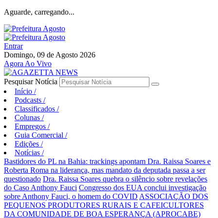
Aguarde, carregando...
Entrar
Domingo, 09 de Agosto 2026
Agora Ao Vivo
Pesquisar Notícia
Início
/
Podcasts
/
Classificados
/
Colunas
/
Empregos
/
Guia Comercial
/
Edições
/
Notícias
/
Bastidores do PL na Bahia: trackings apontam Dra. Raissa Soares e
Roberta Roma na liderança, mas mandato da deputada passa a ser
questionado
Dra. Raissa Soares quebra o silêncio sobre revelações
do Caso Anthony Fauci
Congresso dos EUA conclui investigação
sobre Anthony Fauci, o homem do COVID
ASSOCIAÇÃO DOS
PEQUENOS PRODUTORES RURAIS E CAFEICULTORES
DA COMUNIDADE DE BOA ESPERANÇA (APROCABE)