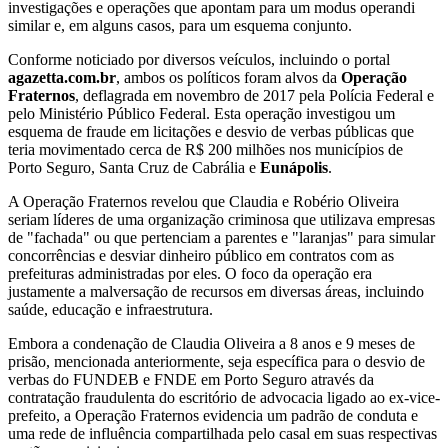
investigações e operações que apontam para um modus operandi
similar e, em alguns casos, para um esquema conjunto.
Conforme noticiado por diversos veículos, incluindo o portal
agazetta.com.br
, ambos os políticos foram alvos da
Operação
Fraternos
, deflagrada em novembro de 2017 pela Polícia Federal e
pelo Ministério Público Federal. Esta operação investigou um
esquema de fraude em licitações e desvio de verbas públicas que
teria movimentado cerca de R$ 200 milhões nos municípios de
Porto Seguro, Santa Cruz de Cabrália e
Eunápolis
.
A Operação Fraternos revelou que Claudia e Robério Oliveira
seriam líderes de uma organização criminosa que utilizava empresas
de "fachada" ou que pertenciam a parentes e "laranjas" para simular
concorrências e desviar dinheiro público em contratos com as
prefeituras administradas por eles. O foco da operação era
justamente a malversação de recursos em diversas áreas, incluindo
saúde, educação e infraestrutura.
Embora a condenação de Claudia Oliveira a 8 anos e 9 meses de
prisão, mencionada anteriormente, seja específica para o desvio de
verbas do FUNDEB e FNDE em Porto Seguro através da
contratação fraudulenta do escritório de advocacia ligado ao ex-vice-
prefeito, a Operação Fraternos evidencia um padrão de conduta e
uma rede de influência compartilhada pelo casal em suas respectivas