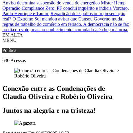
Anvisa determina suspensão de venda de energético Mister Hemp
Operação Compliance Zero: PF conclui inquérito e indicia Vorcaro,
Paulo Henrique e Tanure
Repartição de espólios ou representação
real? O Extremo Sul mandou avisar que Cansou
Governo muda
regras de trabalho do comércio em feriado.
A democracia não se faz
no dia do voto, mas no conhecimento acumulado até chegar à urna.
EM ALTA
MENU
Política
630
Acessos
Conexão entre as Condenações de
Claudia Oliveira e Robério Oliveira
Juntos na alegria e na tristeza!