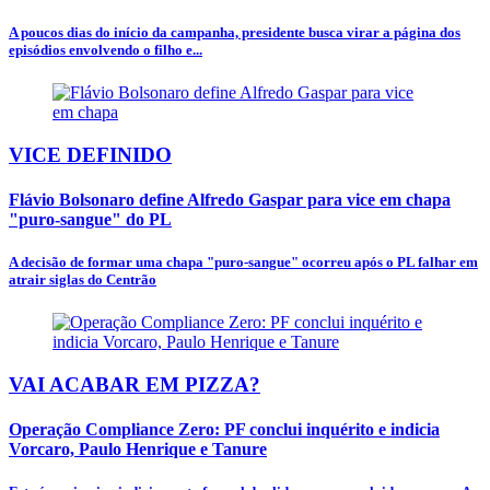
A poucos dias do início da campanha, presidente busca virar a página dos
episódios envolvendo o filho e...
VICE DEFINIDO
Flávio Bolsonaro define Alfredo Gaspar para vice em chapa
"puro-sangue" do PL
A decisão de formar uma chapa "puro-sangue" ocorreu após o PL falhar em
atrair siglas do Centrão
VAI ACABAR EM PIZZA?
Operação Compliance Zero: PF conclui inquérito e indicia
Vorcaro, Paulo Henrique e Tanure