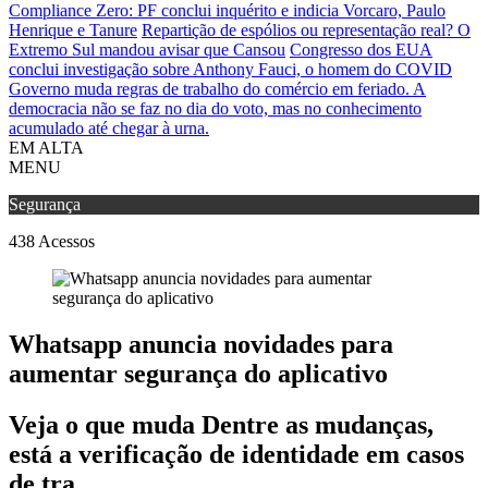
Compliance Zero: PF conclui inquérito e indicia Vorcaro, Paulo
Henrique e Tanure
Repartição de espólios ou representação real? O
Extremo Sul mandou avisar que Cansou
Congresso dos EUA
conclui investigação sobre Anthony Fauci, o homem do COVID
Governo muda regras de trabalho do comércio em feriado.
A
democracia não se faz no dia do voto, mas no conhecimento
acumulado até chegar à urna.
EM ALTA
MENU
Segurança
438
Acessos
Whatsapp anuncia novidades para
aumentar segurança do aplicativo
Veja o que muda Dentre as mudanças,
está a verificação de identidade em casos
de tra