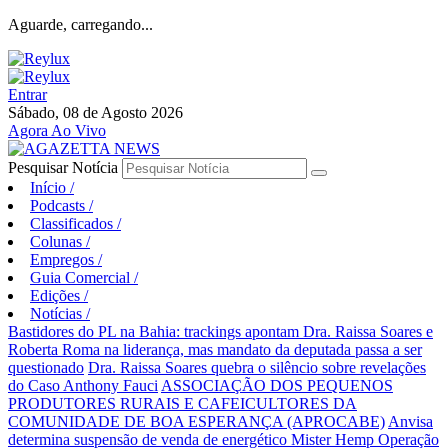
Aguarde, carregando...
Entrar
Sábado, 08 de Agosto 2026
Agora Ao Vivo
Pesquisar Notícia
Início
/
Podcasts
/
Classificados
/
Colunas
/
Empregos
/
Guia Comercial
/
Edições
/
Notícias
/
Bastidores do PL na Bahia: trackings apontam Dra. Raissa Soares e
Roberta Roma na liderança, mas mandato da deputada passa a ser
questionado
Dra. Raissa Soares quebra o silêncio sobre revelações
do Caso Anthony Fauci
ASSOCIAÇÃO DOS PEQUENOS
PRODUTORES RURAIS E CAFEICULTORES DA
COMUNIDADE DE BOA ESPERANÇA (APROCABE)
Anvisa
determina suspensão de venda de energético Mister Hemp
Operação