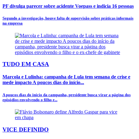
PF divulga parecer sobre acidente Voepass e indicia 16 pessoas
Segundo a investigação, houve falta de supervisão sobre práticas informais
na empresa
TUDO EM CASA
Marcola e Lulinha: campanha de Lula tem semana de crise e
mede impacto A poucos dias do início...
A poucos dias do início da campanha, presidente busca virar a página dos
episódios envolvendo o filho e...
VICE DEFINIDO