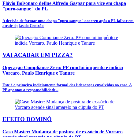
Flávio Bolsonaro define Alfredo Gaspar para vice em chapa
"puro-sangue" do PL
A decisão de formar uma chapa "puro-sangue" ocorreu após o PL falhar em
atrair siglas do Centrão
VAI ACABAR EM PIZZA?
Operação Compliance Zero: PF conclui inquérito e indicia
Vorcaro, Paulo Henrique e Tanure
Este é o primeiro indiciamento formal das lideranças envolvidas no caso. A
PF apontou a responsabilidade...
EFEITO DOMINÓ
Caso Master: Mudança de postura de ex-sócio de Vorcaro