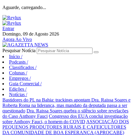
Aguarde, carregando...
Entrar
Domingo, 09 de Agosto 2026
Agora Ao Vivo
Pesquisar Notícia
Início
/
Podcasts
/
Classificados
/
Colunas
/
Empregos
/
Guia Comercial
/
Edições
/
Notícias
/
Bastidores do PL na Bahia: trackings apontam Dra. Raissa Soares e
Roberta Roma na liderança, mas mandato da deputada passa a ser
questionado
Dra. Raissa Soares quebra o silêncio sobre revelações
do Caso Anthony Fauci
Congresso dos EUA conclui investigação
sobre Anthony Fauci, o homem do COVID
ASSOCIAÇÃO DOS
PEQUENOS PRODUTORES RURAIS E CAFEICULTORES
DA COMUNIDADE DE BOA ESPERANÇA (APROCABE)