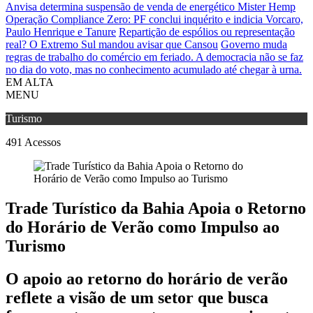
Anvisa determina suspensão de venda de energético Mister Hemp
Operação Compliance Zero: PF conclui inquérito e indicia Vorcaro,
Paulo Henrique e Tanure
Repartição de espólios ou representação
real? O Extremo Sul mandou avisar que Cansou
Governo muda
regras de trabalho do comércio em feriado.
A democracia não se faz
no dia do voto, mas no conhecimento acumulado até chegar à urna.
EM ALTA
MENU
Turismo
491
Acessos
Trade Turístico da Bahia Apoia o Retorno
do Horário de Verão como Impulso ao
Turismo
O apoio ao retorno do horário de verão
reflete a visão de um setor que busca