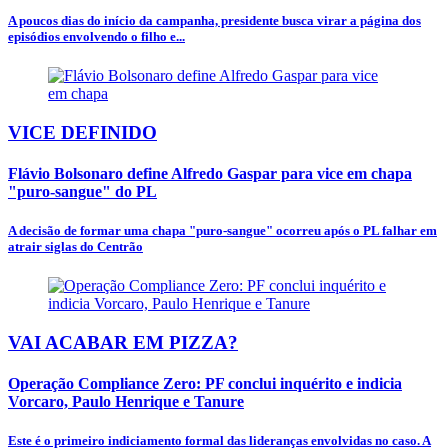
A poucos dias do início da campanha, presidente busca virar a página dos
episódios envolvendo o filho e...
VICE DEFINIDO
Flávio Bolsonaro define Alfredo Gaspar para vice em chapa
"puro-sangue" do PL
A decisão de formar uma chapa "puro-sangue" ocorreu após o PL falhar em
atrair siglas do Centrão
VAI ACABAR EM PIZZA?
Operação Compliance Zero: PF conclui inquérito e indicia
Vorcaro, Paulo Henrique e Tanure
Este é o primeiro indiciamento formal das lideranças envolvidas no caso. A