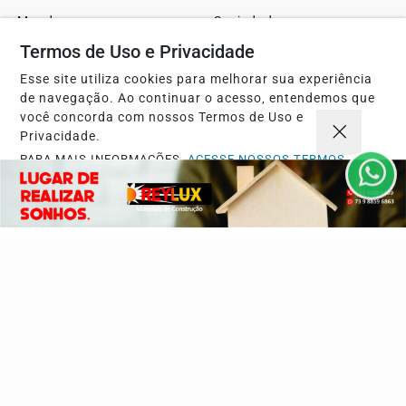
Mundo
Sociedade
Termos de Uso e Privacidade
Ciência & Tecnologia
Educação
Política
Economia
Esse site utiliza cookies para melhorar sua experiência
de navegação. Ao continuar o acesso, entendemos que
Agro
Justiça
você concorda com nossos Termos de Uso e
Privacidade.
Saúde
Turismo
PARA MAIS INFORMAÇÕES,
ACESSE NOSSOS TERMOS
Esportes
Cidades
CLICANDO AQUI
Cultura
Futebol
PROSSEGUIR
Sobre
FAQ
Contato
Pesquisar Notícia
Painel do Leitor