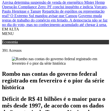
Anvisa determina suspensão de venda de energético Mister Hemp
Operação Compliance Zero: PF conclui inquérito e indicia Vorcaro,
Paulo Henrique e Tanure
Repartição de espólios ou representação
real? O Extremo Sul mandou avisar que Cansou
Governo muda
regras de trabalho do comércio em feriado.
A democracia não se faz
no dia do voto, mas no conhecimento acumulado até chegar à urna.
EM ALTA
MENU
Economia
391
Acessos
Rombo nas contas do governo federal
registrado em fevereiro é o pior da série
histórica
Déficit de R$ 41 bilhões é o maior para o
mês desde 1997, de acordo com os dados