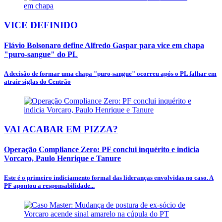
VICE DEFINIDO
Flávio Bolsonaro define Alfredo Gaspar para vice em chapa
"puro-sangue" do PL
A decisão de formar uma chapa "puro-sangue" ocorreu após o PL falhar em
atrair siglas do Centrão
VAI ACABAR EM PIZZA?
Operação Compliance Zero: PF conclui inquérito e indicia
Vorcaro, Paulo Henrique e Tanure
Este é o primeiro indiciamento formal das lideranças envolvidas no caso. A
PF apontou a responsabilidade...