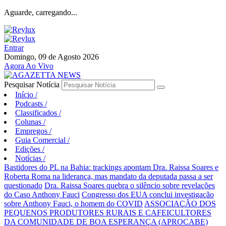
Aguarde, carregando...
Entrar
Domingo, 09 de Agosto 2026
Agora Ao Vivo
Pesquisar Notícia
Início
/
Podcasts
/
Classificados
/
Colunas
/
Empregos
/
Guia Comercial
/
Edições
/
Notícias
/
Bastidores do PL na Bahia: trackings apontam Dra. Raissa Soares e
Roberta Roma na liderança, mas mandato da deputada passa a ser
questionado
Dra. Raissa Soares quebra o silêncio sobre revelações
do Caso Anthony Fauci
Congresso dos EUA conclui investigação
sobre Anthony Fauci, o homem do COVID
ASSOCIAÇÃO DOS
PEQUENOS PRODUTORES RURAIS E CAFEICULTORES
DA COMUNIDADE DE BOA ESPERANÇA (APROCABE)