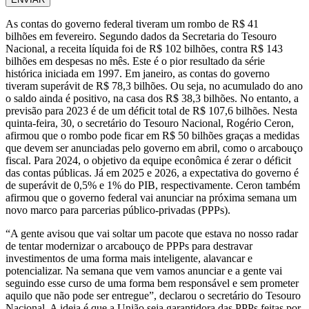
As contas do governo federal tiveram um rombo de R$ 41
bilhões em fevereiro. Segundo dados da Secretaria do Tesouro
Nacional, a receita líquida foi de R$ 102 bilhões, contra R$ 143
bilhões em despesas no mês. Este é o pior resultado da série
histórica iniciada em 1997. Em janeiro, as contas do governo
tiveram superávit de R$ 78,3 bilhões. Ou seja, no acumulado do ano
o saldo ainda é positivo, na casa dos R$ 38,3 bilhões. No entanto, a
previsão para 2023 é de um déficit total de R$ 107,6 bilhões. Nesta
quinta-feira, 30, o secretário do Tesouro Nacional, Rogério Ceron,
afirmou que o rombo pode ficar em R$ 50 bilhões graças a medidas
que devem ser anunciadas pelo governo em abril, como o arcabouço
fiscal. Para 2024, o objetivo da equipe econômica é zerar o déficit
das contas públicas. Já em 2025 e 2026, a expectativa do governo é
de superávit de 0,5% e 1% do PIB, respectivamente. Ceron também
afirmou que o governo federal vai anunciar na próxima semana um
novo marco para parcerias público-privadas (PPPs).
“A gente avisou que vai soltar um pacote que estava no nosso radar
de tentar modernizar o arcabouço de PPPs para destravar
investimentos de uma forma mais inteligente, alavancar e
potencializar. Na semana que vem vamos anunciar e a gente vai
seguindo esse curso de uma forma bem responsável e sem prometer
aquilo que não pode ser entregue”, declarou o secretário do Tesouro
Nacional. A ideia é que a União seja garantidora das PPPs feitas por