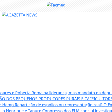
 Soares e Roberta Roma na liderança, mas mandato da depu
ÃO DOS PEQUENOS PRODUTORES RURAIS E CAFEICULTORE
ter Hemp
Repartição de espólios ou representação real? O 
aulo Henrique e Tanure
Congresso dos EUA conclui investi