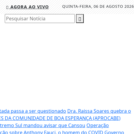
QUINTA-FEIRA, 06 DE AGOSTO 2026
AGORA AO VIVO
Pesquisar Notícia
tada passa a ser questionado
Dra. Raissa Soares quebra o
S DA COMUNIDADE DE BOA ESPERANÇA (APROCABE)
Extremo Sul mandou avisar que Cansou
Operação
gação sobre Anthony Fauci, o homem do COVID
Governo