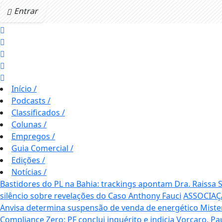
Entrar
Início
/
Podcasts
/
Classificados
/
Colunas
/
Empregos
/
Guia Comercial
/
Edições
/
Notícias
/
Bastidores do PL na Bahia: trackings apontam Dra. Raissa
silêncio sobre revelações do Caso Anthony Fauci
ASSOCIAÇ
Anvisa determina suspensão de venda de energético Mis
Compliance Zero: PF conclui inquérito e indicia Vorcaro, P