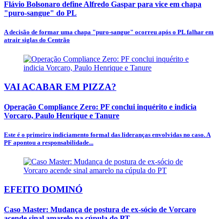
Flávio Bolsonaro define Alfredo Gaspar para vice em chapa
"puro-sangue" do PL
A decisão de formar uma chapa "puro-sangue" ocorreu após o PL falhar em
atrair siglas do Centrão
VAI ACABAR EM PIZZA?
Operação Compliance Zero: PF conclui inquérito e indicia
Vorcaro, Paulo Henrique e Tanure
Este é o primeiro indiciamento formal das lideranças envolvidas no caso. A
PF apontou a responsabilidade...
EFEITO DOMINÓ
Caso Master: Mudança de postura de ex-sócio de Vorcaro
acende sinal amarelo na cúpula do PT