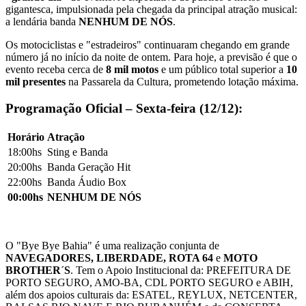
gigantesca, impulsionada pela chegada da principal atração musical:
a lendária banda
NENHUM DE NÓS
.
Os motociclistas e "estradeiros" continuaram chegando em grande
número já no início da noite de ontem. Para hoje, a previsão é que o
evento receba cerca de
8 mil motos
e um público total superior a
10
mil presentes
na Passarela da Cultura, prometendo lotação máxima.
Programação Oficial – Sexta-feira (12/12):
Horário
Atração
18:00hs
Sting e Banda
20:00hs
Banda Geração Hit
22:00hs
Banda Áudio Box
00:00hs
NENHUM DE NÓS
O "Bye Bye Bahia" é uma realização conjunta de
NAVEGADORES, LIBERDADE, ROTA 64
e
MOTO
BROTHER´S
. Tem o Apoio Institucional da: PREFEITURA DE
PORTO SEGURO, AMO-BA, CDL PORTO SEGURO e ABIH,
além dos apoios culturais da: ESATEL, REYLUX, NETCENTER,