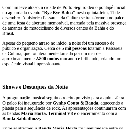
Com um leve atraso, a cidade de Porto Seguro deu o pontapé inicial
no aguardado evento
"Bye Bye Bahia"
nesta quinta-feira, 11 de
dezembro. A histórica Passarela da Cultura se transformou no palco
de uma festa de abertura memorável, marcada pela massiva presença
de amantes do motociclismo de diversos cantos da Bahia e do
Brasil.
Apesar do pequeno atraso no início, a noite foi um sucesso de
público e organização. Cerca de
5 mil pessoas
lotaram a Passarela
da Cultura, que foi literalmente tomada por um mar de
aproximadamente
2.800 motos
roncando e brilhando, criando um
espetáculo visual impressionante.
Shows e Destaques da Noite
A programação musical seguiu o roteiro previsto para a quinta-feira.
O palco foi inaugurado por
Gynho Couto & Banda
, aquecendo a
plateia para a sequência de rock. As apresentações continuaram com
as bandas
Maria Horta
,
Terminal V8
e o encerramento com a
Banda Sabbathozzy
.
Entre as atrações, a
Banda Maria Horta
foi unanimidade entre os