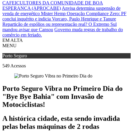
CAFEICULTORES DA COMUNIDADE DE BOA
ESPERANÇA (APROCABE)
Anvisa determina suspensão de
venda de energético Mister Hemp
Operação Compliance Zero: PF
conclui inquérito e indicia Vorcaro, Paulo Henrique e Tanure
Repartição de espólios ou representação real? O Extremo Sul
mandou avisar que Cansou
Governo muda regras de trabalho do
comércio em feriado.
EM ALTA
MENU
Porto Seguro
549
Acessos
Porto Seguro Vibra no Primeiro Dia do
"Bye Bye Bahia" com Invasão de
Motociclistas!
A histórica cidade, esta sendo invadida
pelas belas máquinas de 2 rodas