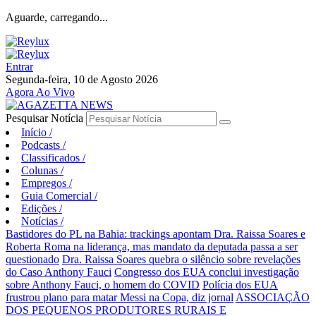
Aguarde, carregando...
Entrar
Segunda-feira, 10 de Agosto 2026
Agora Ao Vivo
Pesquisar Notícia
Início
/
Podcasts
/
Classificados
/
Colunas
/
Empregos
/
Guia Comercial
/
Edições
/
Notícias
/
Bastidores do PL na Bahia: trackings apontam Dra. Raissa Soares e
Roberta Roma na liderança, mas mandato da deputada passa a ser
questionado
Dra. Raissa Soares quebra o silêncio sobre revelações
do Caso Anthony Fauci
Congresso dos EUA conclui investigação
sobre Anthony Fauci, o homem do COVID
Polícia dos EUA
frustrou plano para matar Messi na Copa, diz jornal
ASSOCIAÇÃO
DOS PEQUENOS PRODUTORES RURAIS E