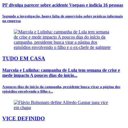
PF divulga parecer sobre acidente Voepass e indicia 16 pessoas
Segundo a investigação, houve falta de supervisão sobre práticas informais
na empresa
TUDO EM CASA
Marcola e Lulinha: campanha de Lula tem semana de crise e
mede impacto A poucos dias do início...
A poucos dias do início da campanha, presidente busca virar a página dos
episódios envolvendo o filho e...
VICE DEFINIDO