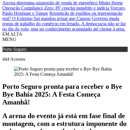
Anvisa determina suspensão de venda de energético Mister Hemp
Operação Compliance Zero: PF conclui inquérito e indicia Vorcaro,
Paulo Henrique e Tanure
Repartição de espólios ou representação
real? O Extremo Sul mandou avisar que Cansou
Governo muda
regras de trabalho do comércio em feriado.
A democracia não se faz
no dia do voto, mas no conhecimento acumulado até chegar à urna.
EM ALTA
MENU
Porto Seguro
444
Acessos
Porto Seguro pronta para receber o Bye
Bye Bahia 2025: A Festa Começa
Amanhã!
A arena do evento já está em fase final de
montagem, com a estrutura imponente do