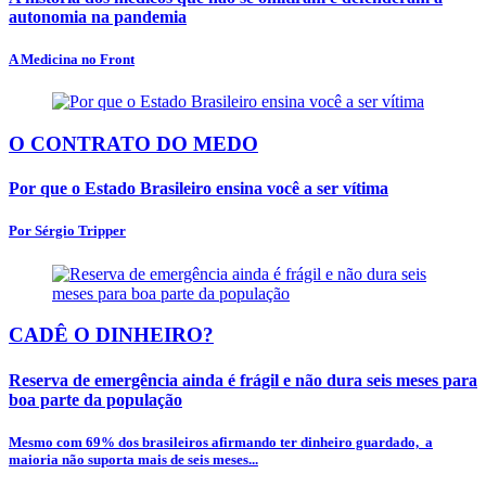
autonomia na pandemia
A Medicina no Front
O CONTRATO DO MEDO
Por que o Estado Brasileiro ensina você a ser vítima
Por Sérgio Tripper
CADÊ O DINHEIRO?
Reserva de emergência ainda é frágil e não dura seis meses para
boa parte da população
Mesmo com 69% dos brasileiros afirmando ter dinheiro guardado, a
maioria não suporta mais de seis meses...