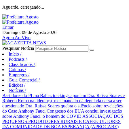
Aguarde, carregando...
Entrar
Domingo, 09 de Agosto 2026
Agora Ao Vivo
Pesquisar Notícia
Início
/
Podcasts
/
Classificados
/
Colunas
/
Empregos
/
Guia Comercial
/
Edições
/
Notícias
/
Bastidores do PL na Bahia: trackings apontam Dra. Raissa Soares e
Roberta Roma na liderança, mas mandato da deputada passa a ser
questionado
Dra. Raissa Soares quebra o silêncio sobre revelações
do Caso Anthony Fauci
Congresso dos EUA conclui investigação
sobre Anthony Fauci, o homem do COVID
ASSOCIAÇÃO DOS
PEQUENOS PRODUTORES RURAIS E CAFEICULTORES
DA COMUNIDADE DE BOA ESPERANÇA (APROCABE)