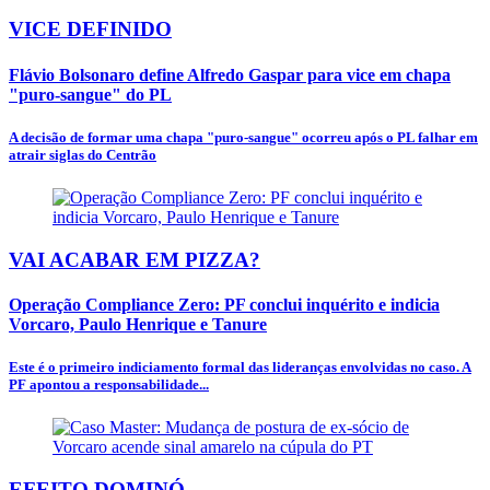
VICE DEFINIDO
Flávio Bolsonaro define Alfredo Gaspar para vice em chapa
"puro-sangue" do PL
A decisão de formar uma chapa "puro-sangue" ocorreu após o PL falhar em
atrair siglas do Centrão
VAI ACABAR EM PIZZA?
Operação Compliance Zero: PF conclui inquérito e indicia
Vorcaro, Paulo Henrique e Tanure
Este é o primeiro indiciamento formal das lideranças envolvidas no caso. A
PF apontou a responsabilidade...
EFEITO DOMINÓ