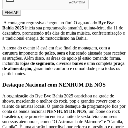
ENVIAR
A contagem regressiva chegou ao fim! O aguardado
Bye Bye
Bahia 2025
inicia sua programação amanhã, quinta-feira, dia 11 de
dezembro, prometendo três dias de muita música, confraternização e
a tradicional energia do motociclismo na Bahia.
A arena do evento já está em fase final de montagem, com a
estrutura imponente do
palco, som e luz
sendo ajustada para receber
as atrações. Além disso, as áreas de apoio já estão tomando forma,
incluindo
lojas de segmento
, diversos
bares
e uma completa
praça
de alimentação
, garantindo conforto e comodidade para todos os
participantes.
Destaque Nacional com NENHUM DE NÓS
A organização do Bye Bye Bahia 2025 caprichou na grade de
shows, mesclando o melhor do rock, pop e grandes
covers
com o
talento de artistas locais. O grande destaque da programação fica por
conta da banda nacional
NENHUM DE NÓS
, um ícone do rock
brasileiro, que promete incendiar a noite de sexta-feira com seus
sucessos atemporais, como "O Astronauta de Mármore" e "Camila,
Camila". É uma atração imperdível que reforça o prestígio e o porte