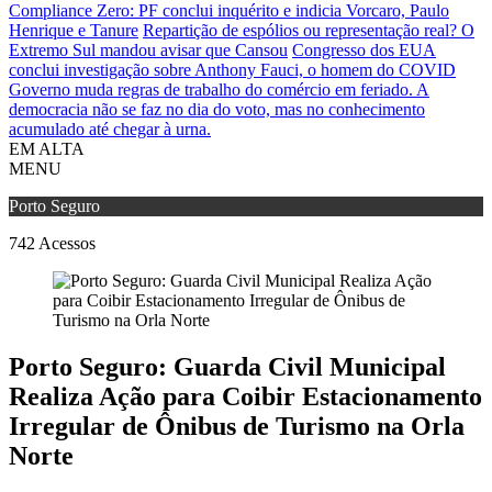
Compliance Zero: PF conclui inquérito e indicia Vorcaro, Paulo
Henrique e Tanure
Repartição de espólios ou representação real? O
Extremo Sul mandou avisar que Cansou
Congresso dos EUA
conclui investigação sobre Anthony Fauci, o homem do COVID
Governo muda regras de trabalho do comércio em feriado.
A
democracia não se faz no dia do voto, mas no conhecimento
acumulado até chegar à urna.
EM ALTA
MENU
Porto Seguro
742
Acessos
Porto Seguro: Guarda Civil Municipal
Realiza Ação para Coibir Estacionamento
Irregular de Ônibus de Turismo na Orla
Norte