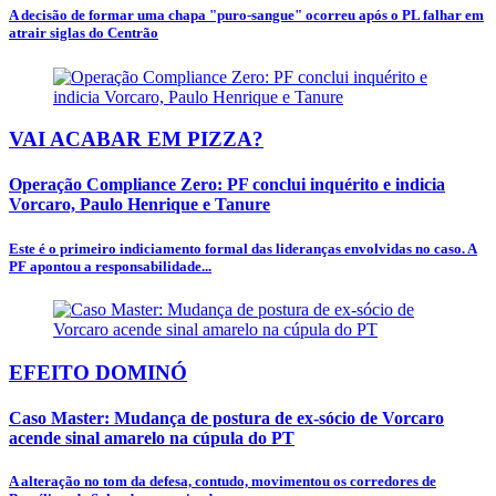
A decisão de formar uma chapa "puro-sangue" ocorreu após o PL falhar em
atrair siglas do Centrão
VAI ACABAR EM PIZZA?
Operação Compliance Zero: PF conclui inquérito e indicia
Vorcaro, Paulo Henrique e Tanure
Este é o primeiro indiciamento formal das lideranças envolvidas no caso. A
PF apontou a responsabilidade...
EFEITO DOMINÓ
Caso Master: Mudança de postura de ex-sócio de Vorcaro
acende sinal amarelo na cúpula do PT
A alteração no tom da defesa, contudo, movimentou os corredores de