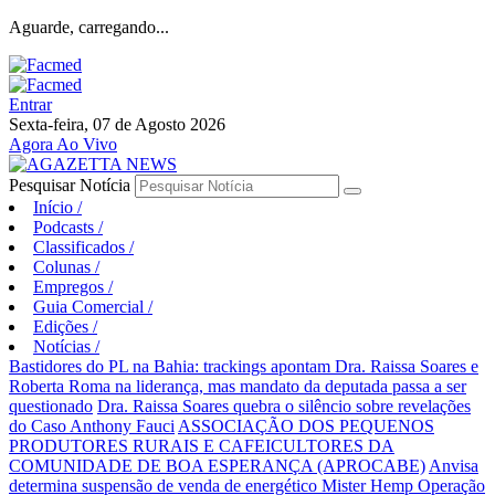
Aguarde, carregando...
Entrar
Sexta-feira, 07 de Agosto 2026
Agora Ao Vivo
Pesquisar Notícia
Início
/
Podcasts
/
Classificados
/
Colunas
/
Empregos
/
Guia Comercial
/
Edições
/
Notícias
/
Bastidores do PL na Bahia: trackings apontam Dra. Raissa Soares e
Roberta Roma na liderança, mas mandato da deputada passa a ser
questionado
Dra. Raissa Soares quebra o silêncio sobre revelações
do Caso Anthony Fauci
ASSOCIAÇÃO DOS PEQUENOS
PRODUTORES RURAIS E CAFEICULTORES DA
COMUNIDADE DE BOA ESPERANÇA (APROCABE)
Anvisa
determina suspensão de venda de energético Mister Hemp
Operação