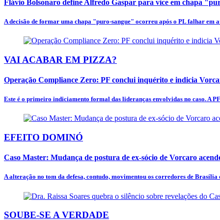
Flávio Bolsonaro define Alfredo Gaspar para vice em chapa "p
A decisão de formar uma chapa "puro-sangue" ocorreu após o PL falhar em at
VAI ACABAR EM PIZZA?
Operação Compliance Zero: PF conclui inquérito e indicia Vorc
Este é o primeiro indiciamento formal das lideranças envolvidas no caso. A PF
EFEITO DOMINÓ
Caso Master: Mudança de postura de ex-sócio de Vorcaro acende
A alteração no tom da defesa, contudo, movimentou os corredores de Brasília e
SOUBE-SE A VERDADE