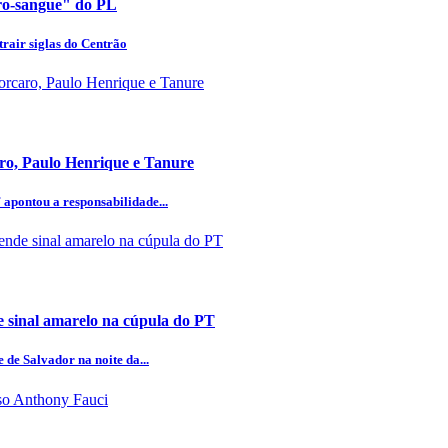
uro-sangue" do PL
rair siglas do Centrão
aro, Paulo Henrique e Tanure
 apontou a responsabilidade...
 sinal amarelo na cúpula do PT
 de Salvador na noite da...