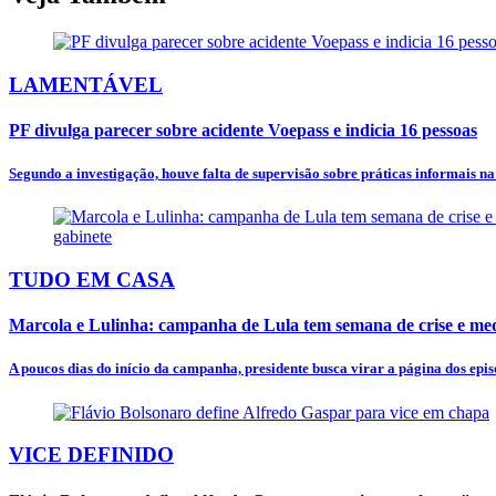
LAMENTÁVEL
PF divulga parecer sobre acidente Voepass e indicia 16 pessoas
Segundo a investigação, houve falta de supervisão sobre práticas informais n
TUDO EM CASA
Marcola e Lulinha: campanha de Lula tem semana de crise e mede
A poucos dias do início da campanha, presidente busca virar a página dos episó
VICE DEFINIDO