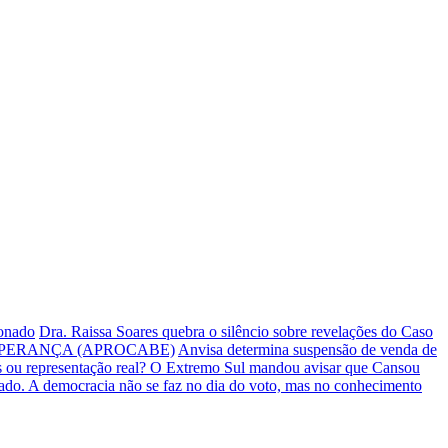
ionado
Dra. Raissa Soares quebra o silêncio sobre revelações do Caso
PERANÇA (APROCABE)
Anvisa determina suspensão de venda de
s ou representação real? O Extremo Sul mandou avisar que Cansou
iado.
A democracia não se faz no dia do voto, mas no conhecimento