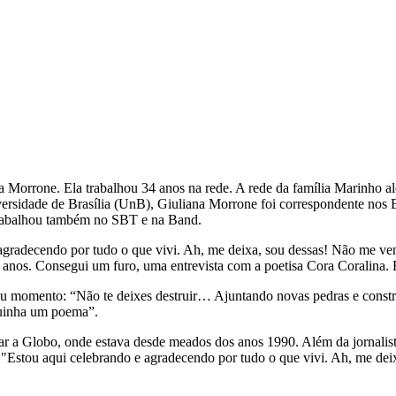
ana Morrone. Ela trabalhou 34 anos na rede. A rede da família Marinho 
ersidade de Brasília (UnB), Giuliana Morrone foi correspondente nos 
 Trabalhou também no SBT e na Band.
radecendo por tudo o que vivi. Ah, me deixa, sou dessas! Não me venha
anos. Consegui um furo, uma entrevista com a poetisa Cora Coralina. F
seu momento: “Não te deixes destruir… Ajuntando novas pedras e const
quinha um poema”.
 a Globo, onde estava desde meados dos anos 1990. Além da jornalista
. "Estou aqui celebrando e agradecendo por tudo o que vivi. Ah, me deix