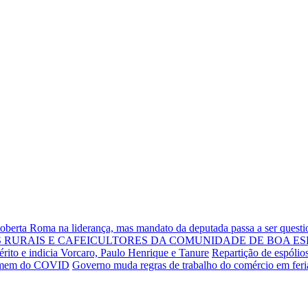
Roberta Roma na liderança, mas mandato da deputada passa a ser quest
RURAIS E CAFEICULTORES DA COMUNIDADE DE BOA ES
rito e indicia Vorcaro, Paulo Henrique e Tanure
Repartição de espólio
 homem do COVID
Governo muda regras de trabalho do comércio em fer