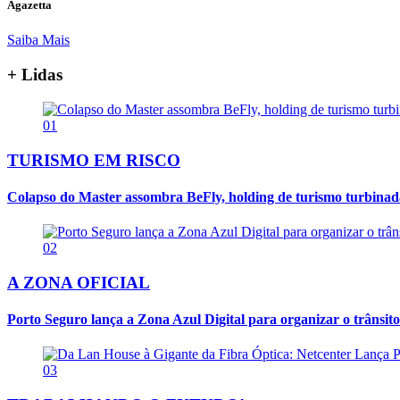
Agazetta
Saiba Mais
+ Lidas
01
TURISMO EM RISCO
Colapso do Master assombra BeFly, holding de turismo turbina
02
A ZONA OFICIAL
Porto Seguro lança a Zona Azul Digital para organizar o trânsito
03