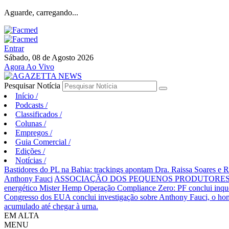
Aguarde, carregando...
Entrar
Sábado, 08 de Agosto 2026
Agora Ao Vivo
Pesquisar Notícia
Início
/
Podcasts
/
Classificados
/
Colunas
/
Empregos
/
Guia Comercial
/
Edições
/
Notícias
/
Bastidores do PL na Bahia: trackings apontam Dra. Raissa Soares e 
Anthony Fauci
ASSOCIAÇÃO DOS PEQUENOS PRODUTORES 
energético Mister Hemp
Operação Compliance Zero: PF conclui inqué
Congresso dos EUA conclui investigação sobre Anthony Fauci, o
acumulado até chegar à urna.
EM ALTA
MENU