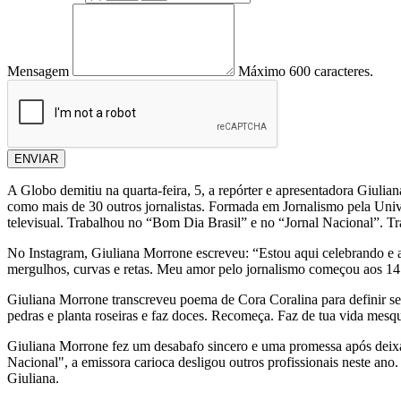
Mensagem
Máximo 600 caracteres.
ENVIAR
A Globo demitiu na quarta-feira, 5, a repórter e apresentadora Giuli
como mais de 30 outros jornalistas. Formada em Jornalismo pela Univ
televisual. Trabalhou no “Bom Dia Brasil” e no “Jornal Nacional”.
No Instagram, Giuliana Morrone escreveu: “Estou aqui celebrando e ag
mergulhos, curvas e retas. Meu amor pelo jornalismo começou aos 14 
Giuliana Morrone transcreveu poema de Cora Coralina para definir 
pedras e planta roseiras e faz doces. Recomeça. Faz de tua vida mes
Giuliana Morrone fez um desabafo sincero e uma promessa após deixar
Nacional", a emissora carioca desligou outros profissionais neste ano
Giuliana.