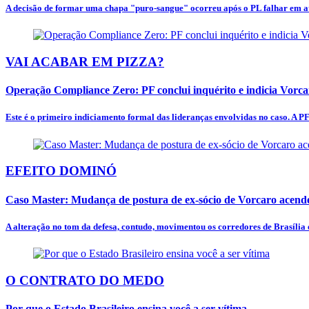
A decisão de formar uma chapa "puro-sangue" ocorreu após o PL falhar em at
VAI ACABAR EM PIZZA?
Operação Compliance Zero: PF conclui inquérito e indicia Vorc
Este é o primeiro indiciamento formal das lideranças envolvidas no caso. A PF
EFEITO DOMINÓ
Caso Master: Mudança de postura de ex-sócio de Vorcaro acende
A alteração no tom da defesa, contudo, movimentou os corredores de Brasília e
O CONTRATO DO MEDO
Por que o Estado Brasileiro ensina você a ser vítima