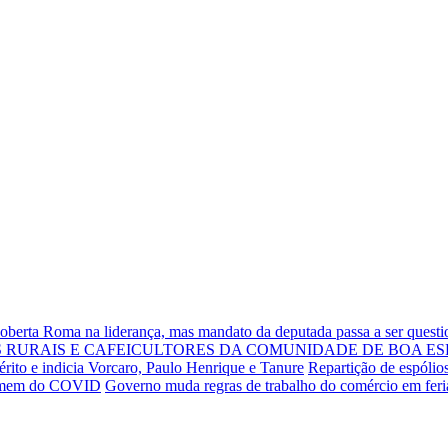
Roberta Roma na liderança, mas mandato da deputada passa a ser quest
RURAIS E CAFEICULTORES DA COMUNIDADE DE BOA ES
rito e indicia Vorcaro, Paulo Henrique e Tanure
Repartição de espólio
 homem do COVID
Governo muda regras de trabalho do comércio em fer