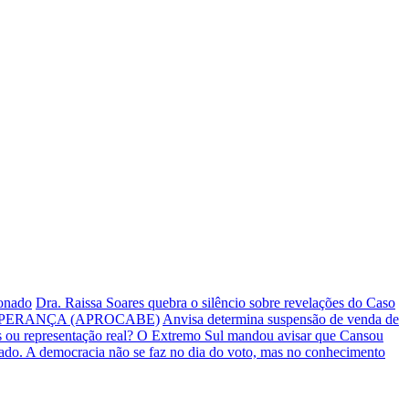
ionado
Dra. Raissa Soares quebra o silêncio sobre revelações do Caso
PERANÇA (APROCABE)
Anvisa determina suspensão de venda de
s ou representação real? O Extremo Sul mandou avisar que Cansou
iado.
A democracia não se faz no dia do voto, mas no conhecimento