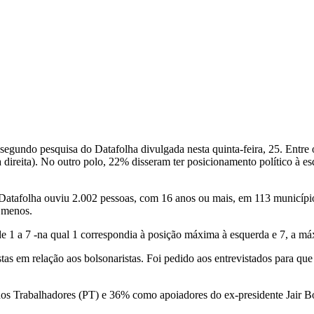
a, segundo pesquisa do Datafolha divulgada nesta quinta-feira, 25. Entre
 à direita). No outro polo, 22% disseram ter posicionamento político à
atafolha ouviu 2.002 pessoas, com 16 anos ou mais, em 113 municípios
a menos.
e 1 a 7 -na qual 1 correspondia à posição máxima à esquerda e 7, a máx
em relação aos bolsonaristas. Foi pedido aos entrevistados para que s
dos Trabalhadores (PT) e 36% como apoiadores do ex-presidente Jair B