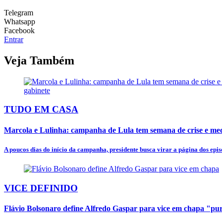
Telegram
Whatsapp
Facebook
Entrar
Veja Também
TUDO EM CASA
Marcola e Lulinha: campanha de Lula tem semana de crise e mede
A poucos dias do início da campanha, presidente busca virar a página dos episó
VICE DEFINIDO
Flávio Bolsonaro define Alfredo Gaspar para vice em chapa "p