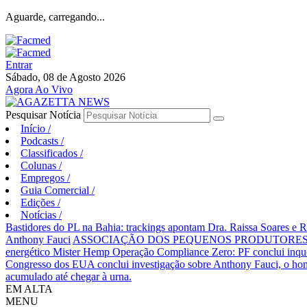
Aguarde, carregando...
Entrar
Sábado, 08 de Agosto 2026
Agora Ao Vivo
Pesquisar Notícia
Início
/
Podcasts
/
Classificados
/
Colunas
/
Empregos
/
Guia Comercial
/
Edições
/
Notícias
/
Bastidores do PL na Bahia: trackings apontam Dra. Raissa Soares e 
Anthony Fauci
ASSOCIAÇÃO DOS PEQUENOS PRODUTORES 
energético Mister Hemp
Operação Compliance Zero: PF conclui inqué
Congresso dos EUA conclui investigação sobre Anthony Fauci, o
acumulado até chegar à urna.
EM ALTA
MENU