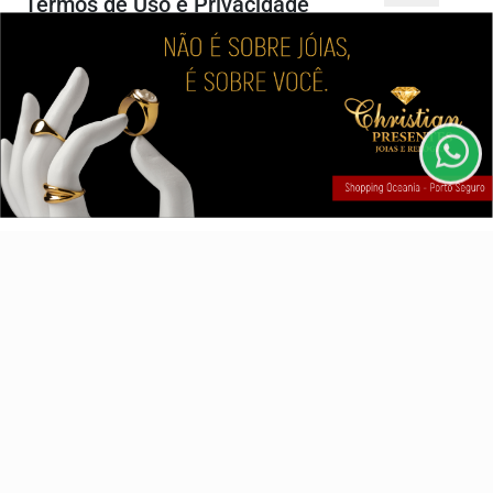
Termos de Uso e Privacidade
Esse site utiliza cookies para melhorar sua experiência
de navegação. Ao continuar o acesso, entendemos que
Pesquisar Notícia
você concorda com nossos Termos de Uso e
Privacidade.
PARA MAIS INFORMAÇÕES,
ACESSE NOSSOS TERMOS
Painel do Leitor
CLICANDO AQUI
PROSSEGUIR
3W Control - Todos os direitos reservados
Termos de Uso e Privacidade