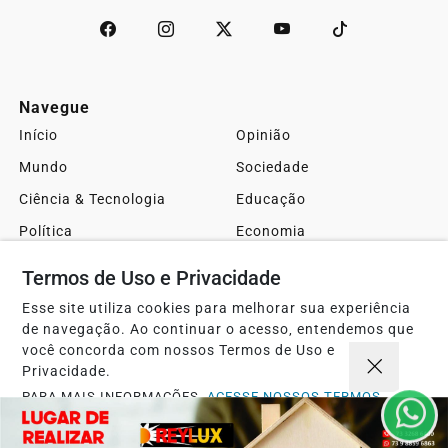
Navegue
Início
Opinião
Mundo
Sociedade
Ciência & Tecnologia
Educação
Política
Economia
Agro
Justiça
Termos de Uso e Privacidade
Saúde
Turismo
Esse site utiliza cookies para melhorar sua experiência
Esportes
Cidades
de navegação. Ao continuar o acesso, entendemos que
você concorda com nossos Termos de Uso e
Cultura
Futebol
Privacidade.
Sobre
FAQ
PARA MAIS INFORMAÇÕES,
ACESSE NOSSOS TERMOS
CLICANDO AQUI
Contato