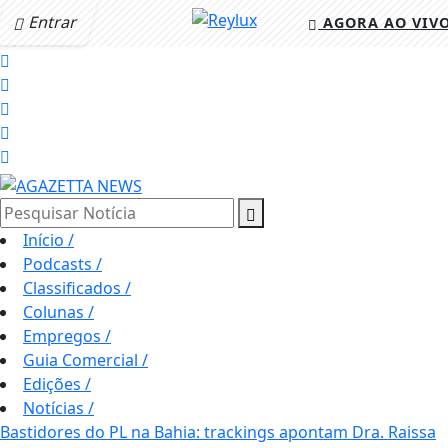
Entrar
AGORA AO VIV
Pesquisar Notícia
Início
/
Podcasts
/
Classificados
/
Colunas
/
Empregos
/
Guia Comercial
/
Edições
/
Notícias
/
Bastidores do PL na Bahia: trackings apontam Dra. Raissa