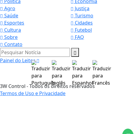
Política
Economia
Agro
Justiça
Saúde
Turismo
Esportes
Cidades
Cultura
Futebol
Sobre
FAQ
Contato
Pesquisar Notícia
Painel do Leitor
3W Control - Todos os direitos reservados
Termos de Uso e Privacidade
Termos de Uso e Privacidade
Esse site utiliza cookies para melhorar sua
experiência de navegação. Ao continuar o acesso,
entendemos que você concorda com nossos Termos
de Uso e Privacidade.
PARA MAIS INFORMAÇÕES,
ACESSE NOSSOS TERMOS