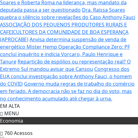
Soares e Roberta Roma na liderança, mas mandato da
deputada passa a ser questionado
Dra. Raissa Soares
quebra o silêncio sobre revelações do Caso Anthony Fauci
ASSOCIAÇÃO DOS PEQUENOS PRODUTORES RURAIS E
CAFEICULTORES DA COMUNIDADE DE BOA ESPERANÇA
(APROCABE)
Anvisa determina suspensão de venda de
energético Mister Hemp
Operação Compliance Zero: PF
conclui inquérito e indicia Vorcaro, Paulo Henrique e
Tanure
Repartição de espólios ou representação real? O
Extremo Sul mandou avisar que Cansou
Congresso dos
EUA conclui investigação sobre Anthony Fauci, o homem
do COVID
Governo muda regras de trabalho do comércio
em feriado.
A democracia não se faz no dia do voto, mas
no conhecimento acumulado até chegar à urna.
EM ALTA
MENU
Economia
760
Acessos