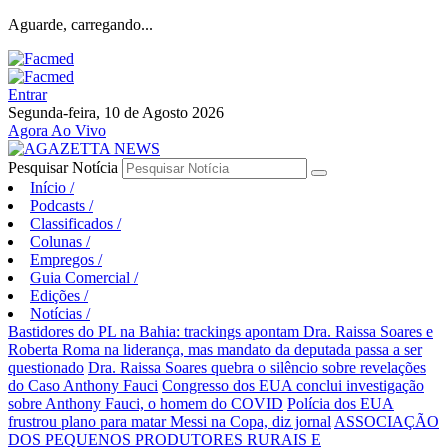
Aguarde, carregando...
Entrar
Segunda-feira, 10 de Agosto 2026
Agora Ao Vivo
Pesquisar Notícia
Início
/
Podcasts
/
Classificados
/
Colunas
/
Empregos
/
Guia Comercial
/
Edições
/
Notícias
/
Bastidores do PL na Bahia: trackings apontam Dra. Raissa Soares e
Roberta Roma na liderança, mas mandato da deputada passa a ser
questionado
Dra. Raissa Soares quebra o silêncio sobre revelações
do Caso Anthony Fauci
Congresso dos EUA conclui investigação
sobre Anthony Fauci, o homem do COVID
Polícia dos EUA
frustrou plano para matar Messi na Copa, diz jornal
ASSOCIAÇÃO
DOS PEQUENOS PRODUTORES RURAIS E