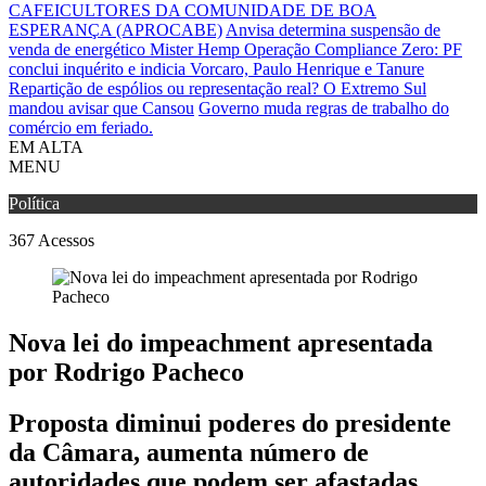
CAFEICULTORES DA COMUNIDADE DE BOA
ESPERANÇA (APROCABE)
Anvisa determina suspensão de
venda de energético Mister Hemp
Operação Compliance Zero: PF
conclui inquérito e indicia Vorcaro, Paulo Henrique e Tanure
Repartição de espólios ou representação real? O Extremo Sul
mandou avisar que Cansou
Governo muda regras de trabalho do
comércio em feriado.
EM ALTA
MENU
Política
367
Acessos
Nova lei do impeachment apresentada
por Rodrigo Pacheco
Proposta diminui poderes do presidente
da Câmara, aumenta número de
autoridades que podem ser afastadas,