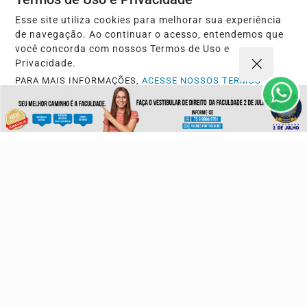
Navegue
Esse site utiliza cookies para melhorar sua experiência
de navegação. Ao continuar o acesso, entendemos que
Início
Opinião
você concorda com nossos Termos de Uso e
Mundo
Sociedade
Privacidade.
Ciência & Tecnologia
Educação
PARA MAIS INFORMAÇÕES,
ACESSE NOSSOS TERMOS
CLICANDO AQUI
Política
Economia
PROSSEGUIR
Agro
Justiça
Saúde
Turismo
Esportes
Cidades
Cultura
Futebol
Sobre
FAQ
Contato
Pesquisar Notícia