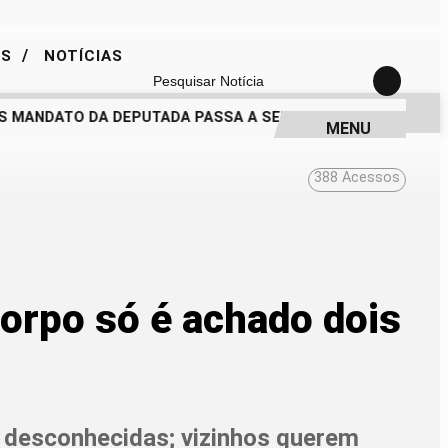
/
ES
NOTÍCIAS
Pesquisar Notícia
 MANDATO DA DEPUTADA PASSA A SER QUESTIONADO
DRA. 
MENU
388
Acessos
orpo só é achado dois
o desconhecidas; vizinhos querem