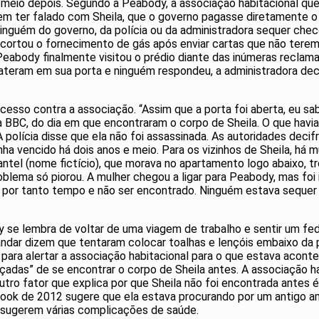
meio depois. Segundo a Peabody, a associação habitacional que 
em ter falado com Sheila, que o governo pagasse diretamente 
inguém do governo, da polícia ou da administradora sequer checo
 cortou o fornecimento de gás após enviar cartas que não ter
Peabody finalmente visitou o prédio diante das inúmeras reclama
ateram em sua porta e ninguém respondeu, a administradora decidi
sso contra a associação. “Assim que a porta foi aberta, eu sab
a a BBC, do dia em que encontraram o corpo de Sheila. O que hav
 polícia disse que ela não foi assassinada. As autoridades deci
ha vencido há dois anos e meio. Para os vizinhos de Sheila, há 
tel (nome fictício), que morava no apartamento logo abaixo, 
oblema só piorou. A mulher chegou a ligar para Peabody, mas foi 
 por tanto tempo e não ser encontrado. Ninguém estava sequer 
ey se lembra de voltar de uma viagem de trabalho e sentir um f
ndar dizem que tentaram colocar toalhas e lençóis embaixo da po
 para alertar a associação habitacional para o que estava aco
adas” de se encontrar o corpo de Sheila antes. A associação hab
 Outro fator que explica por que Sheila não foi encontrada antes
book de 2012 sugere que ela estava procurando por um antigo a
 sugerem várias complicações de saúde.