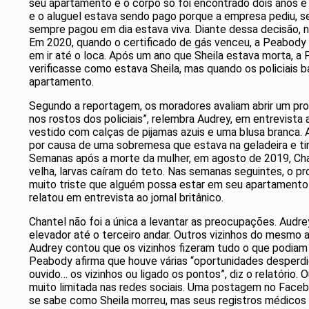
seu apartamento e o corpo só foi encontrado dois anos e 
e o aluguel estava sendo pago porque a empresa pediu, s
sempre pagou em dia estava viva. Diante dessa decisão, n
Em 2020, quando o certificado de gás venceu, a Peabody
em ir até o loca. Após um ano que Sheila estava morta, a 
verificasse como estava Sheila, mas quando os policiais b
apartamento.
Segundo a reportagem, os moradores avaliam abrir um proce
nos rostos dos policiais”, relembra Audrey, em entrevist
vestido com calças de pijamas azuis e uma blusa branca. A
por causa de uma sobremesa que estava na geladeira e tin
Semanas após a morte da mulher, em agosto de 2019, Chan
velha, larvas caíram do teto. Nas semanas seguintes, o pr
muito triste que alguém possa estar em seu apartamento
relatou em entrevista ao jornal britânico.
Chantel não foi a única a levantar as preocupações. Audr
elevador até o terceiro andar. Outros vizinhos do mesmo a
Audrey contou que os vizinhos fizeram tudo o que podiam
Peabody afirma que houve várias “oportunidades desperdiç
ouvido… os vizinhos ou ligado os pontos”, diz o relatório.
muito limitada nas redes sociais. Uma postagem no Face
se sabe como Sheila morreu, mas seus registros médicos