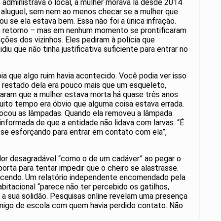
administrava o local, a mulher morava lá desde 2014
o aluguel, sem nem ao menos checar se a mulher que
u se ela estava bem. Essa não foi a única infração.
em retorno – mas em nenhum momento se prontificaram
ções dos vizinhos. Eles pediram à polícia que
u que não tinha justificativa suficiente para entrar no
ia que algo ruim havia acontecido. Você podia ver isso
ia restado dela era pouco mais que um esqueleto,
fraram que a mulher estava morta há quase três anos
muito tempo era óbvio que alguma coisa estava errada.
trocou as lâmpadas. Quando ela removeu a lâmpada
informada de que a entidade não lidava com larvas. “É
se esforçando para entrar em contato com ela”,
edor desagradável “como o de um cadáver” ao pegar o
rta para tentar impedir que o cheiro se alastrasse.
ntecendo. Um relatório independente encomendado pela
itacional “parece não ter percebido os gatilhos,
 é a sua solidão. Pesquisas online revelam uma presença
migo de escola com quem havia perdido contato. Não