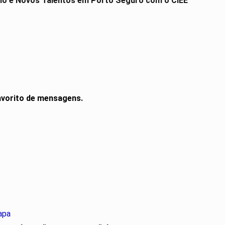
io e Novos Talentos em Porto Seguro com o CIEE
vorito de mensagens.