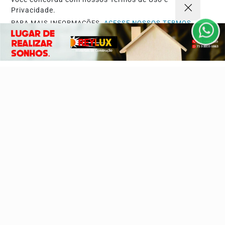
Privacidade.
PARA MAIS INFORMAÇÕES,
ACESSE NOSSOS TERMOS
CLICANDO AQUI
PROSSEGUIR
Navegue
Início
Opinião
Mundo
Sociedade
Ciência & Tecnologia
Educação
Política
Economia
Agro
Justiça
Saúde
Turismo
Esportes
Cidades
Cultura
Futebol