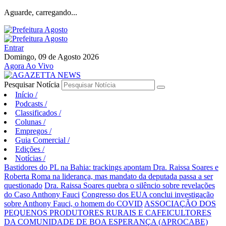
Aguarde, carregando...
Entrar
Domingo, 09 de Agosto 2026
Agora Ao Vivo
Pesquisar Notícia
Início
/
Podcasts
/
Classificados
/
Colunas
/
Empregos
/
Guia Comercial
/
Edições
/
Notícias
/
Bastidores do PL na Bahia: trackings apontam Dra. Raissa Soares e
Roberta Roma na liderança, mas mandato da deputada passa a ser
questionado
Dra. Raissa Soares quebra o silêncio sobre revelações
do Caso Anthony Fauci
Congresso dos EUA conclui investigação
sobre Anthony Fauci, o homem do COVID
ASSOCIAÇÃO DOS
PEQUENOS PRODUTORES RURAIS E CAFEICULTORES
DA COMUNIDADE DE BOA ESPERANÇA (APROCABE)