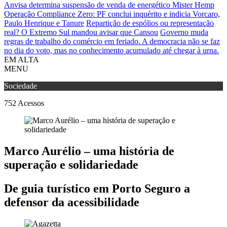
Anvisa determina suspensão de venda de energético Mister Hemp
Operação Compliance Zero: PF conclui inquérito e indicia Vorcaro,
Paulo Henrique e Tanure
Repartição de espólios ou representação
real? O Extremo Sul mandou avisar que Cansou
Governo muda
regras de trabalho do comércio em feriado.
A democracia não se faz
no dia do voto, mas no conhecimento acumulado até chegar à urna.
EM ALTA
MENU
Sociedade
752
Acessos
Marco Aurélio – uma história de
superação e solidariedade
De guia turístico em Porto Seguro a
defensor da acessibilidade