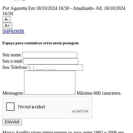
Por
Agazetta
Em 18/10/2024 16:50
- Atualizado
- Atl.
18/10/2024
16:50
A-
A+
IMPRIMIR
Espaço para comunicar erros nesta postagem
Seu nome
Seu e-mail
Seu Telefone
Mensagem
Máximo 600 caracteres.
ENVIAR
Marco Aurélio viveu intensamente os anos entre 1992 e 2006 em