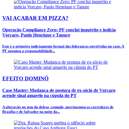
VAI ACABAR EM PIZZA?
Operação Compliance Zero: PF conclui inquérito e indicia
Vorcaro, Paulo Henrique e Tanure
Este é o primeiro indiciamento formal das lideranças envolvidas no caso. A
PF apontou a responsabilidade...
EFEITO DOMINÓ
Caso Master: Mudança de postura de ex-sócio de Vorcaro
acende sinal amarelo na cúpula do PT
A alteração no tom da defesa, contudo, movimentou os corredores de
Brasília e de Salvador na noite da...