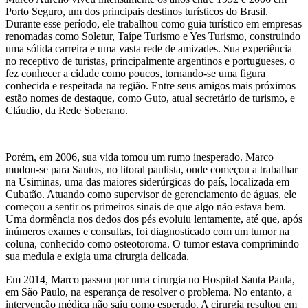
Porto Seguro, um dos principais destinos turísticos do Brasil.
Durante esse período, ele trabalhou como guia turístico em empresas
renomadas como Soletur, Taípe Turismo e Yes Turismo, construindo
uma sólida carreira e uma vasta rede de amizades. Sua experiência
no receptivo de turistas, principalmente argentinos e portugueses, o
fez conhecer a cidade como poucos, tornando-se uma figura
conhecida e respeitada na região. Entre seus amigos mais próximos
estão nomes de destaque, como Guto, atual secretário de turismo, e
Cláudio, da Rede Soberano.
Porém, em 2006, sua vida tomou um rumo inesperado. Marco
mudou-se para Santos, no litoral paulista, onde começou a trabalhar
na Usiminas, uma das maiores siderúrgicas do país, localizada em
Cubatão. Atuando como supervisor de gerenciamento de águas, ele
começou a sentir os primeiros sinais de que algo não estava bem.
Uma dormência nos dedos dos pés evoluiu lentamente, até que, após
inúmeros exames e consultas, foi diagnosticado com um tumor na
coluna, conhecido como osteotoroma. O tumor estava comprimindo
sua medula e exigia uma cirurgia delicada.
Em 2014, Marco passou por uma cirurgia no Hospital Santa Paula,
em São Paulo, na esperança de resolver o problema. No entanto, a
intervenção médica não saiu como esperado. A cirurgia resultou em