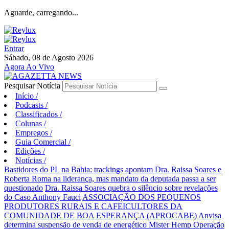
Aguarde, carregando...
Entrar
Sábado, 08 de Agosto 2026
Agora Ao Vivo
Pesquisar Notícia
Início
/
Podcasts
/
Classificados
/
Colunas
/
Empregos
/
Guia Comercial
/
Edições
/
Notícias
/
Bastidores do PL na Bahia: trackings apontam Dra. Raissa Soares e
Roberta Roma na liderança, mas mandato da deputada passa a ser
questionado
Dra. Raissa Soares quebra o silêncio sobre revelações
do Caso Anthony Fauci
ASSOCIAÇÃO DOS PEQUENOS
PRODUTORES RURAIS E CAFEICULTORES DA
COMUNIDADE DE BOA ESPERANÇA (APROCABE)
Anvisa
determina suspensão de venda de energético Mister Hemp
Operação