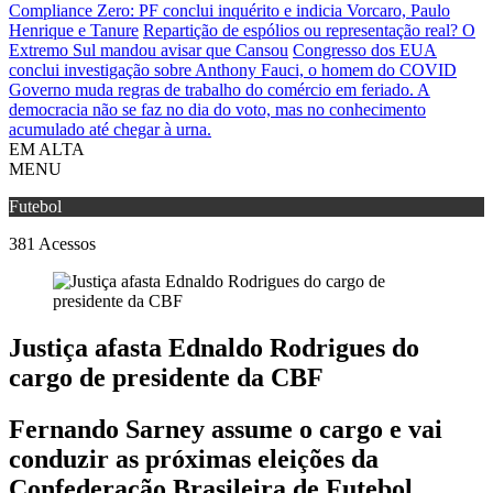
Compliance Zero: PF conclui inquérito e indicia Vorcaro, Paulo
Henrique e Tanure
Repartição de espólios ou representação real? O
Extremo Sul mandou avisar que Cansou
Congresso dos EUA
conclui investigação sobre Anthony Fauci, o homem do COVID
Governo muda regras de trabalho do comércio em feriado.
A
democracia não se faz no dia do voto, mas no conhecimento
acumulado até chegar à urna.
EM ALTA
MENU
Futebol
381
Acessos
Justiça afasta Ednaldo Rodrigues do
cargo de presidente da CBF
Fernando Sarney assume o cargo e vai
conduzir as próximas eleições da
Confederação Brasileira de Futebol