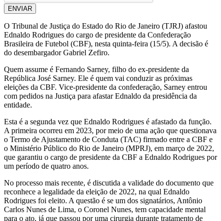
ENVIAR
O Tribunal de Justiça do Estado do Rio de Janeiro (TJRJ) afastou
Ednaldo Rodrigues do cargo de presidente da Confederação
Brasileira de Futebol (CBF), nesta quinta-feira (15/5). A decisão é
do desembargador Gabriel Zefiro.
Quem assume é Fernando Sarney, filho do ex-presidente da
República José Sarney. Ele é quem vai conduzir as próximas
eleições da CBF. Vice-presidente da confederação, Sarney entrou
com pedidos na Justiça para afastar Ednaldo da presidência da
entidade.
Esta é a segunda vez que Ednaldo Rodrigues é afastado da função.
A primeira ocorreu em 2023, por meio de uma ação que questionava
o Termo de Ajustamento de Conduta (TAC) firmado entre a CBF e
o Ministério Público do Rio de Janeiro (MPRJ), em março de 2022,
que garantiu o cargo de presidente da CBF a Ednaldo Rodrigues por
um período de quatro anos.
No processo mais recente, é discutida a validade do documento que
reconhece a legalidade da eleição de 2022, na qual Ednaldo
Rodrigues foi eleito. A questão é se um dos signatários, Antônio
Carlos Nunes de Lima, o Coronel Nunes, tem capacidade mental
para o ato, já que passou por uma cirurgia durante tratamento de