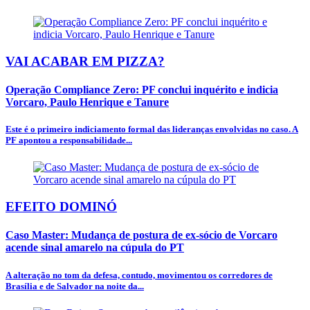
VAI ACABAR EM PIZZA?
Operação Compliance Zero: PF conclui inquérito e indicia
Vorcaro, Paulo Henrique e Tanure
Este é o primeiro indiciamento formal das lideranças envolvidas no caso. A
PF apontou a responsabilidade...
EFEITO DOMINÓ
Caso Master: Mudança de postura de ex-sócio de Vorcaro
acende sinal amarelo na cúpula do PT
A alteração no tom da defesa, contudo, movimentou os corredores de
Brasília e de Salvador na noite da...