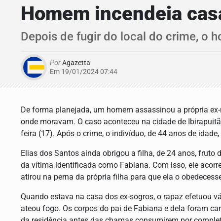
Homem incendeia casa
Depois de fugir do local do crime, o h
Por
Agazetta
Em 19/01/2024 07:44
De forma planejada, um homem assassinou a própria ex-mu
onde moravam. O caso aconteceu na cidade de Ibirapuitã,
feira (17). Após o crime, o indivíduo, de 44 anos de idade,
Elias dos Santos ainda obrigou a filha, de 24 anos, fruto
da vítima identificada como Fabiana. Com isso, ele acorr
atirou na perna da própria filha para que ela o obedecesse
Quando estava na casa dos ex-sogros, o rapaz efetuou vá
ateou fogo. Os corpos do pai de Fabiana e dela foram car
da residência antes das chamas consumirem por completo