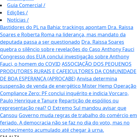
Guia Comercial
/
Edições
/
Notícias
/
Bastidores do PL na Bahia: trackings apontam Dra. Raissa
Soares e Roberta Roma na liderança, mas mandato da
deputada passa a ser questionado
Dra. Raissa Soares
quebra o silêncio sobre revelações do Caso Anthony Fauci
Congresso dos EUA conclui investigação sobre Anthony
Fauci, o homem do COVID
ASSOCIAÇÃO DOS PEQUENOS
PRODUTORES RURAIS E CAFEICULTORES DA COMUNIDADE
DE BOA ESPERANÇA (APROCABE)
Anvisa determina
suspensão de venda de energético Mister Hemp
Operação
Compliance Zero: PF conclui inquérito e indicia Vorcaro,
Paulo Henrique e Tanure
Repartição de espólios ou
representação real? O Extremo Sul mandou avisar que
Cansou
Governo muda regras de trabalho do comércio em
feriado.
A democracia não se faz no dia do voto, mas no
conhecimento acumulado até chegar à urna.