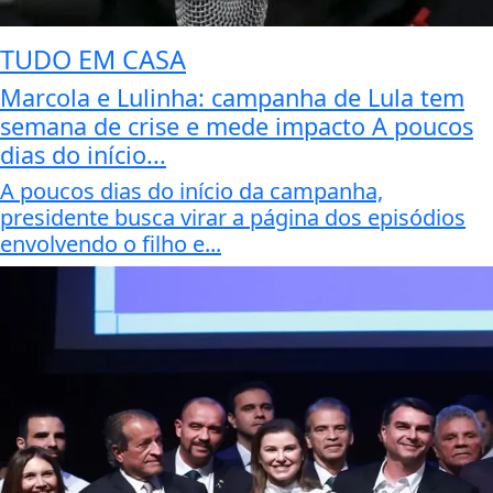
TUDO EM CASA
Marcola e Lulinha: campanha de Lula tem
semana de crise e mede impacto A poucos
dias do início...
A poucos dias do início da campanha,
presidente busca virar a página dos episódios
envolvendo o filho e...